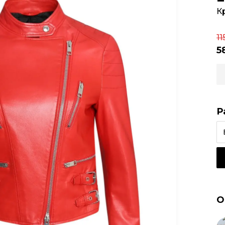
К
11
5
Р
О