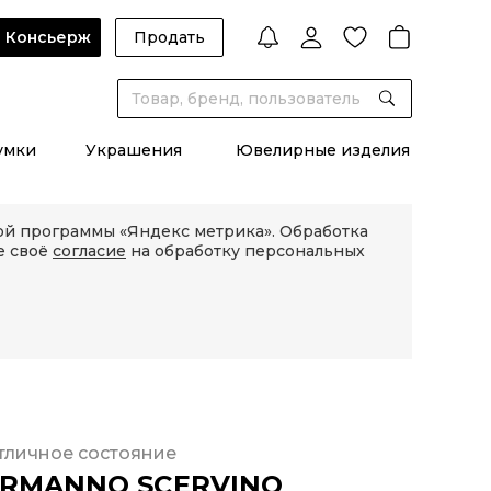
Консьерж
Продать
умки
Украшения
Ювелирные изделия
кой программы «Яндекс метрика». Обработка
е своё
согласие
на обработку персональных
тличное состояние
ERMANNO SCERVINO