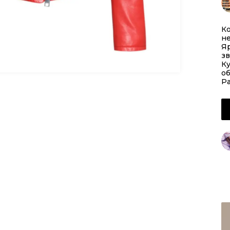
Ко
н
Яр
зв
Ку
о
Р