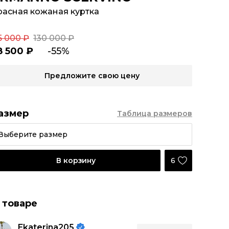
расная кожаная куртка
5 000 ₽
130 000 ₽
8 500 ₽
-55%
Предложите свою цену
азмер
Таблица размеров
Выберите размер
6
В корзину
 товаре
Ekaterina205