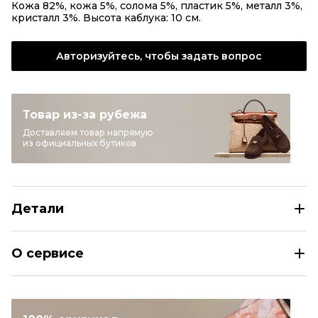
Кожа 82%, кожа 5%, солома 5%, пластик 5%, металл 3%,
кристалл 3%. Высота каблука: 10 см.
Авторизуйтесь, чтобы задать вопрос
Товар из-за рубежа
Доставляем товар напрямую
из официальных бутиков
Детали
JIMMY CHOO Черные кожаные мюли
О сервисе
Размер
IT 40
Раздел
Женское
Категория
Мюли