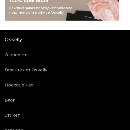
100% оригинал
Бренд
JIMMY CHOO
Каждый заказ проходит проверку
подлинности в офисе Oskelly
Материал обуви
Кожа
Цвет
Черный
Состояние товара
Новое с биркой
Oskelly
Продавец
Бутик
Oskelly ID
3175951
О проекте
Гарантия от Oskelly
Пресса о нас
Блог
Этикет