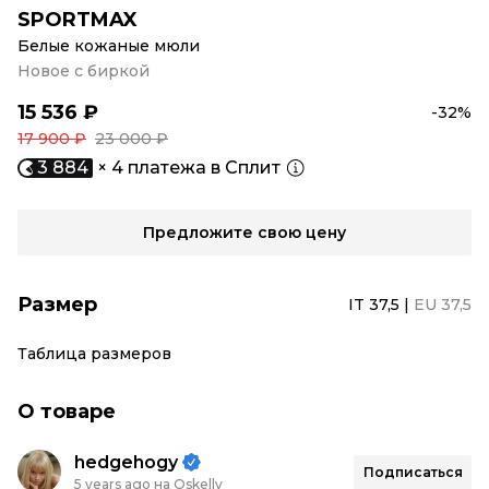
SPORTMAX
Белые кожаные мюли
Новое с биркой
15 536 ₽
-32%
17 900 ₽
23 000 ₽
3 884
× 4 платежа в Сплит
Предложите свою цену
Размер
IT 37,5
|
EU 37,5
Таблица размеров
О товаре
hedgehogy
Подписаться
5 years ago на Oskelly