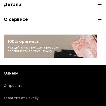
Детали
SPORTMAX Белые кожаные мюли
О сервисе
Размер
IT 37,5
Раздел
Женское
Категория
Мюли
100% оригинал
Бренд
SPORTMAX
Каждый заказ проходит проверку
подлинности в офисе Oskelly
Материал обуви
Кожа
Цвет
Белый
Состояние товара
Новое с биркой
Oskelly
Продавец
Частный продавец
Oskelly ID
1094098
О проекте
Гарантия от Oskelly