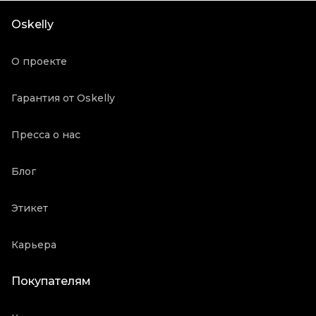
Состояние товара
Отличное состояние
Oskelly
Продавец
Частный продавец
Oskelly ID
1078448
О проекте
Гарантия от Oskelly
Пресса о нас
Блог
Этикет
Карьера
Покупателям