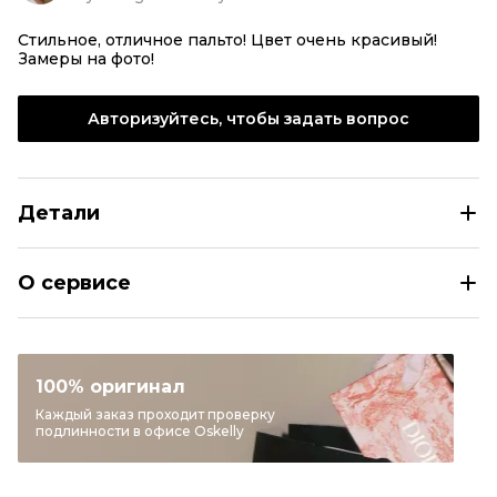
Стильное, отличное пальто! Цвет очень красивый!
Замеры на фото!
Авторизуйтесь, чтобы задать вопрос
Детали
LANVIN Горчичное шерстяное пальто
О сервисе
Размер
FR 36
Раздел
Женское
Категория
Пальто
100% оригинал
Бренд
LANVIN
Каждый заказ проходит проверку
подлинности в офисе Oskelly
Материал одежды
Шерсть
Цвет
Горчичный