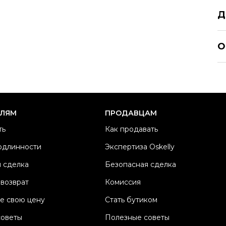
Д
JO
О
Р
Ра
Ка
Б
ЕЛЯМ
ПРОДАВЦАМ
Ма
ть
Как продавать
Ц
одлинности
Экспертиза Oskelly
Со
 сделка
Безопасная сделка
П
Os
 возврат
Комиссия
е свою цену
Стать бутиком
советы
Полезные советы