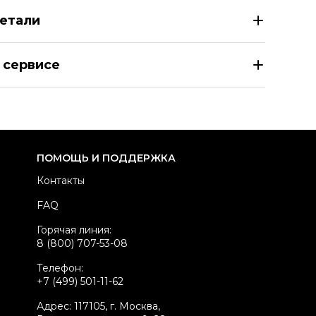
етали
HN GALLIANO Платье/Сарафан
 сервисе
азмер
AGE 12 лет
здел
Детское
тегория
Платья и сарафаны
ренд
JOHN GALLIANO
ПОМОЩЬ И ПОДДЕРЖКА
териал детской одежды
Полиэстер
Контакты
вет
Мульти
FAQ
стояние товара
Отличное состояние
Горячая линия:
родавец
Частный продавец
8 (800) 707-53-08
kelly ID
874701
Телефон:
+7 (499) 501-11-62
Адрес: 117105, г. Москва,