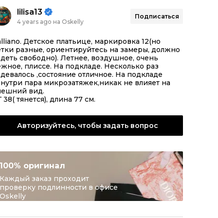
lilisa13
Подписаться
4 years ago на Oskelly
lliano. Детское платьице, маркировка 12(но
тки разные, ориентируйтесь на замеры, должно
деть свободно). Летнее, воздушное, очень
жное, плиссе. На подкладе. Несколько раз
девалось ,состояние отличное. На подкладе
нутри пара микрозатяжек,никак не влияет на
нешний вид.
 38( тянется), длина 77 см.
Авторизуйтесь, чтобы задать вопрос
100% оригинал
Каждый заказ проходит
проверку подлинности в офисе
Oskelly