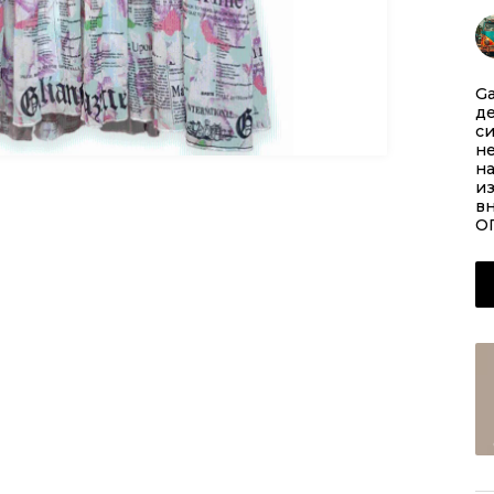
Ga
де
си
не
на
из
в
ОГ