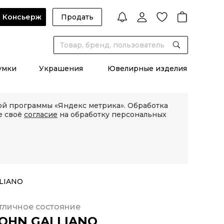
Консьерж
Продать
умки
Украшения
Ювелирные изделия
кой программы «Яндекс метрика». Обработка
е своё
согласие
на обработку персональных
LLIANO
тличное состояние
OHN GALLIANO