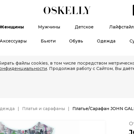
Женщины
Мужчины
Детское
Лайфстайл
Аксессуары
Бьюти
Обувь
Одежда
С
ирать файлы cookies, в том числе посредством метричес
конфиденциальности
. Продолжая работу с Сайтом, Вы даёт
дежда
Платья и сарафаны
Платье/Сарафан JOHN GA
О
J