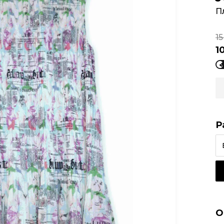
П
15
1
Р
О