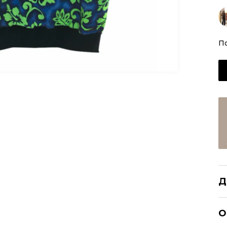
П
Д
DS
О
Р