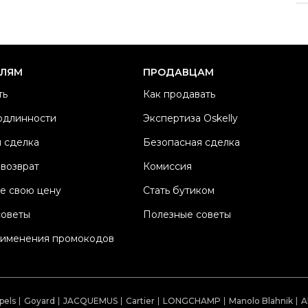
Ра
Ка
Б
ЕЛЯМ
ПРОДАВЦАМ
Ц
ть
Как продавать
Ма
одлинности
Экспертиза Oskelly
Со
 сделка
Безопасная сделка
П
Os
 возврат
Комиссия
е свою цену
Стать бутиком
советы
Полезные советы
рименения промокодов
pels
Goyard
JACQUEMUS
Cartier
LONGCHAMP
Manolo Blahnik
A