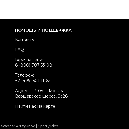
здел
Мужское
тегория
Поло с коротким рукавом
ренд
DSQUARED2
ПОМОЩЬ И ПОДДЕРЖКА
вет
Другое
Контакты
териал футболок
Другое
FAQ
стояние товара
Новое с биркой
Горячая линия:
родавец
Ресейл магазин
8 (800) 707-53-08
kelly ID
2127405
Телефон:
+7 (499) 501-11-62
Адрес: 117105, г. Москва,
Варшавское шоссе, 9с28
Найти нас на карте
lexander Arutyunov
Sporty Rich