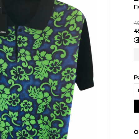
П
4
4
Р
О