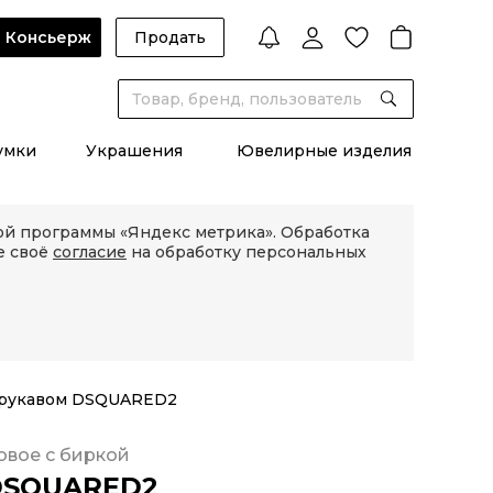
Консьерж
Продать
умки
Украшения
Ювелирные изделия
кой программы «Яндекс метрика». Обработка
е своё
согласие
на обработку персональных
 рукавом DSQUARED2
овое с биркой
DSQUARED2