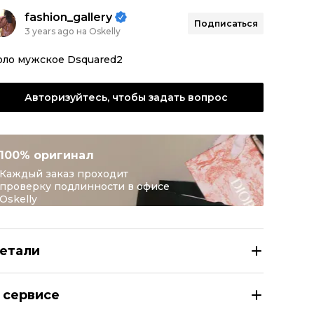
fashion_gallery
Подписаться
3 years ago на Oskelly
оло мужское Dsquared2
Авторизуйтесь, чтобы задать вопрос
100% оригинал
Каждый заказ проходит
проверку подлинности в офисе
Oskelly
етали
QUARED2 Поло с коротким рукавом
 сервисе
азмер
INT XL