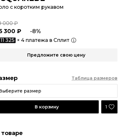
оло с коротким рукавом
9 000 ₽
5 300 ₽
-8%
11 325
× 4 платежа в Сплит
Предложите свою цену
азмер
Таблица размеров
Выберите размер
1
В корзину
 товаре