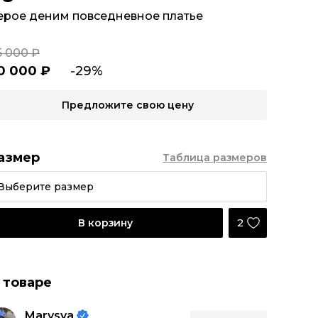
ерое деним повседневное платье
5 000 ₽
0 000 ₽
-29%
Предложите свою цену
азмер
Таблица размеров
Выберите размер
2
В корзину
 товаре
Marysya