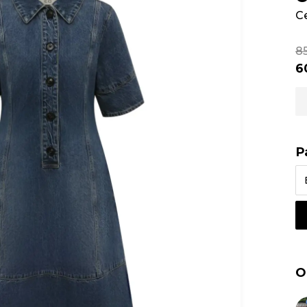
С
8
6
Р
О