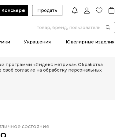
Консьерж
Продать
умки
Украшения
Ювелирные изделия
кой программы «Яндекс метрика». Обработка
е своё
согласие
на обработку персональных
тличное состояние
CO