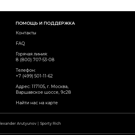
здел
Женское
тегория
Повседневные платья
ренд
CO
ПОМОЩЬ И ПОДДЕРЖКА
атериал одежды
Деним
Контакты
вет
Серый
FAQ
стояние товара
Отличное состояние
Горячая линия:
родавец
Частный продавец
8 (800) 707-53-08
kelly ID
3173792
Телефон:
+7 (499) 501-11-62
Адрес: 117105, г. Москва,
Варшавское шоссе, 9с28
Найти нас на карте
lexander Arutyunov
Sporty Rich