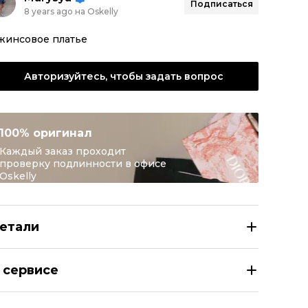
Подписаться
8 years ago на Oskelly
жинсовое платье
Авторизуйтесь, чтобы задать вопрос
100% оригинал
Каждый заказ проходит
проверку подлинности в офисе
Oskelly
етали
 Серое деним повседневное платье
 сервисе
азмер
INT M