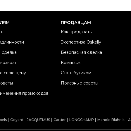
Ра
Ка
Б
ЕЛЯМ
ПРОДАВЦАМ
М
ть
Как продавать
Ц
одлинности
Экспертиза Oskelly
Со
 сделка
Безопасная сделка
П
Os
 возврат
Комиссия
е свою цену
Стать бутиком
советы
Полезные советы
рименения промокодов
pels
Goyard
JACQUEMUS
Cartier
LONGCHAMP
Manolo Blahnik
A