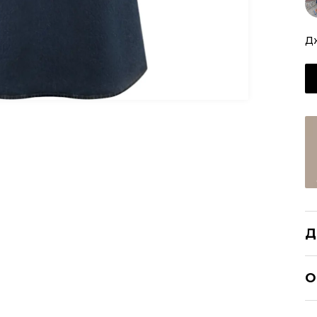
Д
Д
CO
О
Р