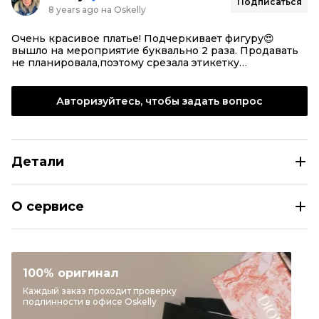
Подписаться
8 years ago на Oskelly
Очень красивое платье! Подчеркивает фигуру😍
вышло на мероприятие буквально 2 раза. Продавать
не планировала,поэтому срезала этикетку…
Авторизуйтесь, чтобы задать вопрос
Детали
EMPORIO ARMANI Черное повседневное платье
О сервисе
Размер
IT 42
Раздел
Женское
Категория
Повседневные платья
100% оригинал
Бренд
EMPORIO ARMANI
Каждый заказ проходит проверку
подлинности в офисе Oskelly
Материал одежды
Другое