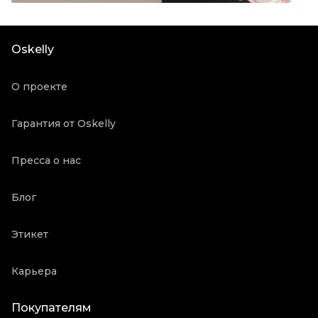
Цвет
Черный
Состояние товара
Отличное состояние
Oskelly
Продавец
Частный продавец
Oskelly ID
3076174
О проекте
Гарантия от Oskelly
Пресса о нас
Блог
Этикет
Карьера
Покупателям