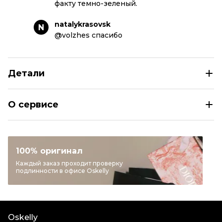
факту темно-зеленый.
natalykrasovsk
N
@volzhes спасибо
Детали
ESCADA Зеленое повседневное платье
О сервисе
Размер
INT M
Раздел
Женское
Категория
Повседневные платья
100% оригинал
Бренд
ESCADA
Каждый заказ проходит проверку
подлинности в офисе Oskelly
Материал одежды
Другое
Цвет
Зеленый
Состояние товара
Отличное состояние
Oskelly
Продавец
Частный продавец