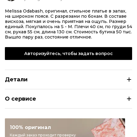
Melissa Odabash, оригинал, стильное платье в запах,
на широком поясе. С разрезами по бокам. В составе
вискоза, мягкая и очень приятная на ощупь. Размер
единый. Покупалось на S - M. Плечи 40 см, по груди 54
см, рукав 55 см, длина 130 см. Стоимость бутика 50 тыс.
Вышло пару раз, состояние отличное.
Авторизуйтесь, чтобы задать вопрос
Детали
Melissa Мульти вискозное повседневное платье
О сервисе
Размер
INT S
Раздел
Женское
Категория
Повседневные платья
100% оригинал
Бренд
Melissa
Каждый заказ проходит проверку