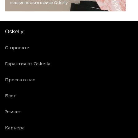
подлинности в офисе Oskelly
Материал одежды
Вискоза
Цвет
Мульти
Состояние товара
Отличное состояние
Oskelly
Продавец
Частный продавец
Oskelly ID
3191715
О проекте
Гарантия от Oskelly
Пресса о нас
Блог
Этикет
Карьера