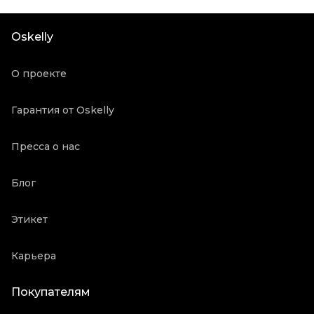
Цвет
Голубой
Состояние товара
Отличное состояние
Oskelly
Продавец
Частный продавец
Oskelly ID
2229508
О проекте
Гарантия от Oskelly
Пресса о нас
Блог
Этикет
Карьера
Покупателям