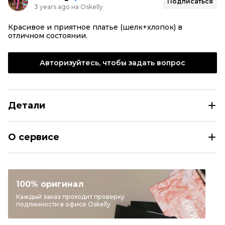
Подписаться
3 years ago на Oskelly
Красивое и приятное платье (шелк+хлопок) в
отличном состоянии.
Авторизуйтесь, чтобы задать вопрос
Детали
SEE BY CHLOE Голубое шелковое повседневное платье
О сервисе
Размер
FR 34
Раздел
Женское
Категория
Повседневные платья
100% оригинал
Бренд
SEE BY CHLOE
Каждый заказ проходит проверку
подлинности в офисе Oskelly
Материал одежды
Шелк