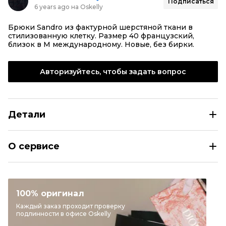
Подписаться
6 years ago на Oskelly
Брюки Sandro из фактурной шерстяной ткани в
стилизованную клетку. Размер 40 французский,
близок в М международному. Новые, без бирки.
Авторизуйтесь, чтобы задать вопрос
Детали
SANDRO Шерстяные повседневные брюки
О сервисе
Размер
FR 40
Раздел
Мужское
Категория
Повседневные брюки
100% оригинал
Бренд
SANDRO
Каждый заказ проходит проверку
подлинности в офисе Oskelly
Материал одежды
Шерсть