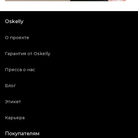
Цвет
Другое
Посадка
Средняя
Oskelly
Состояние товара
Отличное состояние
Продавец
Частный продавец
О проекте
Oskelly ID
1077772
Гарантия от Oskelly
Пресса о нас
Блог
Этикет
Карьера
Покупателям