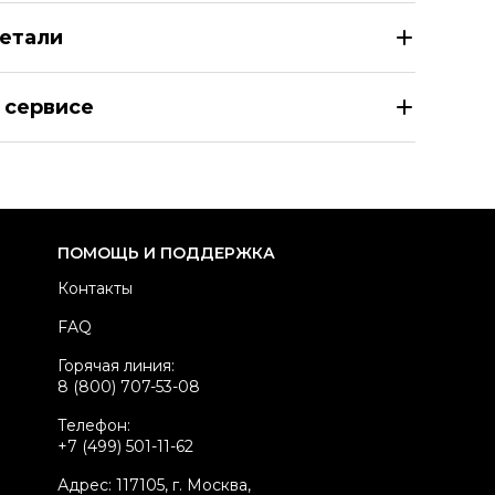
етали
E ATTICO Голубые хлопковые прямые джинсы
 сервисе
азмер
JEANS 25/26
здел
Женское
тегория
Прямые джинсы
ренд
THE ATTICO
ПОМОЩЬ И ПОДДЕРЖКА
вет
Голубой
Контакты
осадка
Средняя
FAQ
атериал джинсов
Хлопок
Горячая линия:
стояние товара
Новое с биркой
8 (800) 707-53-08
родавец
Бутик
Телефон:
kelly ID
3174366
+7 (499) 501-11-62
Адрес: 117105, г. Москва,