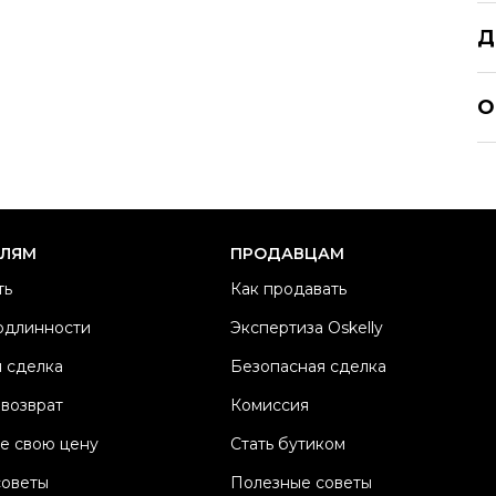
Д
TH
О
Р
Ра
Ка
Б
ЕЛЯМ
ПРОДАВЦАМ
Ц
ть
Как продавать
П
одлинности
Экспертиза Oskelly
М
 сделка
Безопасная сделка
Со
П
 возврат
Комиссия
Os
е свою цену
Стать бутиком
советы
Полезные советы