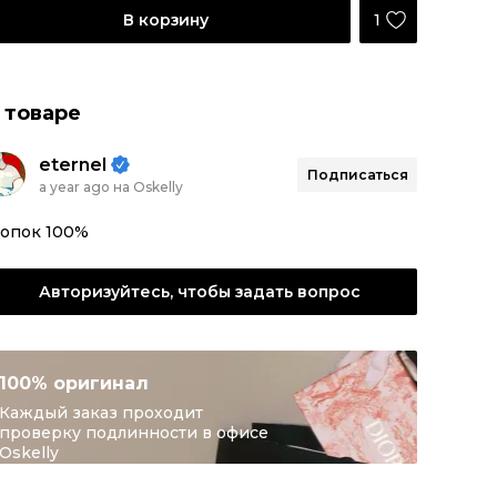
1
В корзину
 товаре
eternel
Подписаться
a year ago на Oskelly
лопок 100%
Авторизуйтесь, чтобы задать вопрос
100% оригинал
Каждый заказ проходит
проверку подлинности в офисе
Oskelly