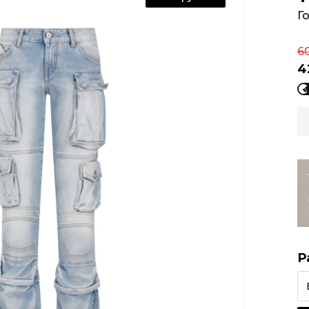
Г
6
4
Р