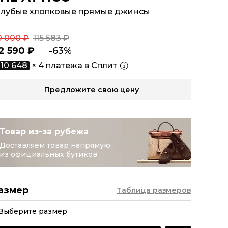
олубые хлопковые прямые джинсы
0 000 ₽
115 583 ₽
2 590 ₽
-63%
10 648
× 4 платежа в Сплит
Предложите свою цену
Товар из-за рубежа
Доставляем товар напрямую
из официальных бутиков
азмер
Таблица размеров
Выберите размер