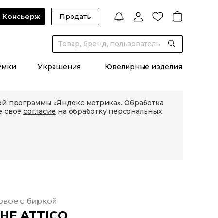
Консьерж
Продать
умки
Украшения
Ювелирные изделия
кой программы «Яндекс метрика». Обработка
е своё
согласие
на обработку персональных
овое с биркой
HE ATTICO