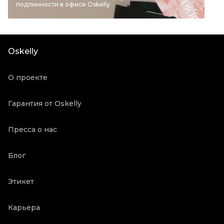
подлинности в офисе Oskelly
Материал обуви
Другое
Цвет
Голубой
Состояние товара
Отличное состояние
Oskelly
Винтаж
Да
Продавец
Частный продавец
О проекте
Oskelly ID
5728533
Гарантия от Oskelly
Пресса о нас
Блог
Этикет
Карьера