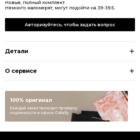
Новые, полный комплект.
Немного маломерят, могут подойти на 39-39.5.
Авторизуйтесь, чтобы задать вопрос
Детали
J.W.ANDERSON Черные кожаные сапоги
О сервисе
Размер
EU 40
Раздел
Женское
Категория
Сапоги
100% оригинал
Бренд
J.W.ANDERSON
Каждый заказ проходит проверку
подлинности в офисе Oskelly
Материал обуви
Кожа
Цвет
Черный
Состояние товара
Новое с биркой