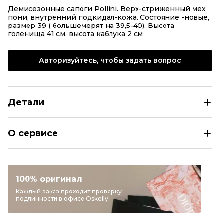
Демисезонные сапоги Pollini. Верх-стриженный мех
пони, внутренний подкидал-кожа. Состояние -новые,
размер 39 ( большемерят на 39,5-40). Высота
голенища 41 см, высота каблука 2 см
Авторизуйтесь, чтобы задать вопрос
Детали
POLLINI Коричневые сапоги
О сервисе
Размер
EU 39
Раздел
Женское
Категория
Сапоги
100% оригинал
Бренд
POLLINI
Каждый заказ проходит проверку
подлинности в офисе Oskelly
Материал обуви
Другое
Цвет
Коричневый