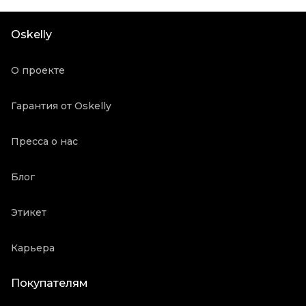
Пыльник
Да
Oskelly
Состояние товара
Новое с биркой
Продавец
Частный продавец
О проекте
Oskelly ID
72215
Гарантия от Oskelly
Пресса о нас
Блог
Этикет
Карьера
Покупателям