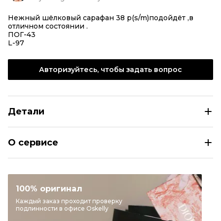
Нежный шёлковый сарафан 38 р(s/m)подойдёт ,в
отличном состоянии .
ПОГ-43
L-97
Авторизуйтесь, чтобы задать вопрос
Детали
NINA RICCI Бежевый шелковый сарафан
О сервисе
Размер
FR 38
Раздел
Женское
Категория
Сарафаны
100% оригинал
Бренд
NINA RICCI
Каждый заказ проходит проверку
подлинности в офисе Oskelly
Материал одежды
Шелк