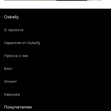
Цвет
Бежевый
Состояние товара
Отличное состояние
Oskelly
Продавец
Частный продавец
Oskelly ID
1119283
О проекте
Гарантия от Oskelly
Пресса о нас
Блог
Этикет
Карьера
Покупателям