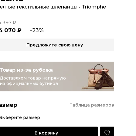
елтые текстильные шлепанцы
•
Triomphe
3 397 ₽
4 070 ₽
-23%
Предложите свою цену
Товар из-за рубежа
Доставляем товар напрямую
из официальных бутиков
азмер
Таблица размеров
Выберите размер
В корзину