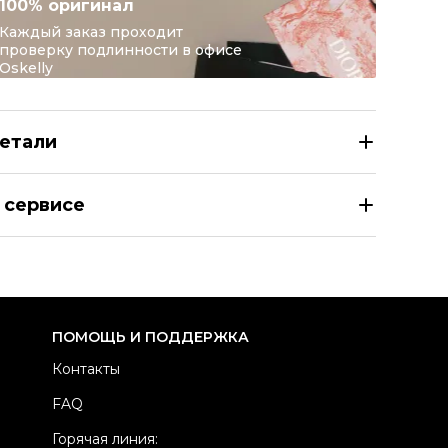
100% оригинал
Каждый заказ проходит
проверку подлинности в офисе
Oskelly
етали
LINE Желтые текстильные шлепанцы
 сервисе
азмер
EU 36/36,5/37/39
здел
Женское
тегория
Шлепанцы
ренд
CELINE
ПОМОЩЬ И ПОДДЕРЖКА
одель
Triomphe
Контакты
териал обуви
Текстиль
FAQ
вет
Желтый
Горячая линия:
стояние товара
Новое с биркой