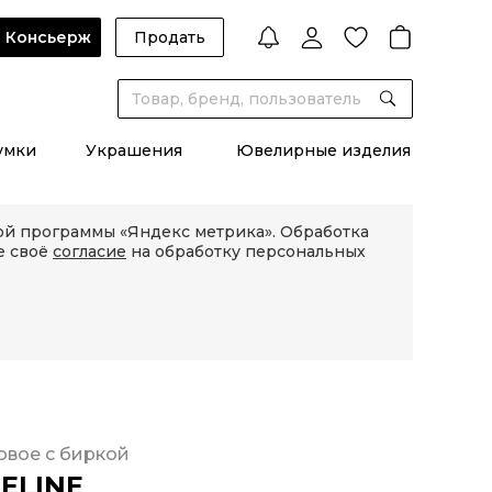
Консьерж
Продать
умки
Украшения
Ювелирные изделия
кой программы «Яндекс метрика». Обработка
е своё
согласие
на обработку персональных
овое с биркой
ELINE