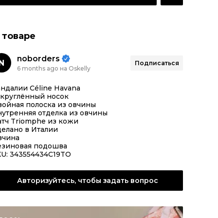
 товаре
noborders
N
Подписаться
6 months ago на Oskelly
ндалии Céline Havana
акруглённый носок
войная полоска из овчины
утренняя отделка из овчины
тч Triomphe из кожи
елано в Италии
вчина
езиновая подошва
KU: 343554434C19TO
Авторизуйтесь, чтобы задать вопрос