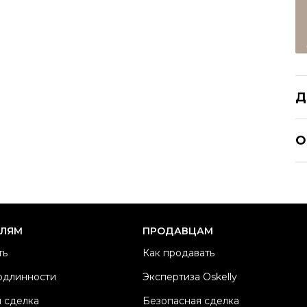
Д
CE
О
Р
Ра
Ка
Б
ЕЛЯМ
ПРОДАВЦАМ
М
ть
Как продавать
Ма
одлинности
Экспертиза Oskelly
Ц
 сделка
Безопасная сделка
Со