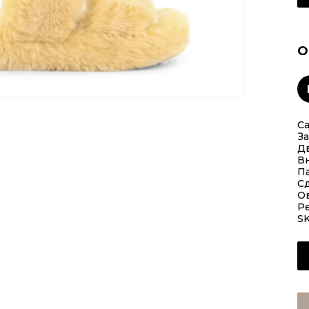
О
Са
З
Д
Вн
Па
Сд
О
Р
S