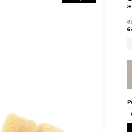
Ж
8
6
Р