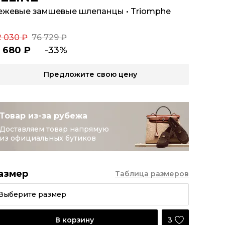
ежевые замшевые шлепанцы
•
Triomphe
2 030 ₽
76 729 ₽
1 680 ₽
-33%
Предложите свою цену
Товар из-за рубежа
Доставляем товар напрямую
из официальных бутиков
азмер
Таблица размеров
Выберите размер
3
В корзину