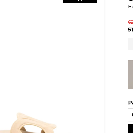
Б
6
5
Р