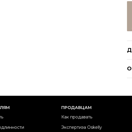
Д
C
О
Р
Ра
Ка
Б
ЕЛЯМ
ПРОДАВЦАМ
М
ть
Как продавать
Ма
одлинности
Экспертиза Oskelly
Ц