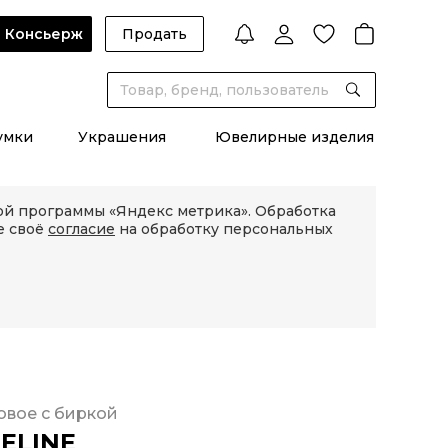
Консьерж
Продать
умки
Украшения
Ювелирные изделия
кой программы «Яндекс метрика». Обработка
е своё
согласие
на обработку персональных
овое с биркой
ELINE