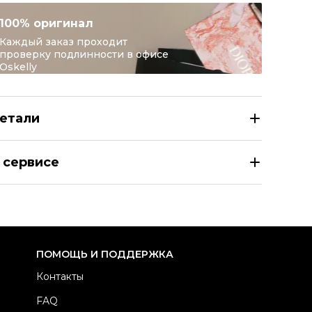
100% оригинал
Каждый заказ проходит
проверку подлинности в офисе
Oskelly
етали
ELINE Бежевые замшевые шлепанцы
 сервисе
азмер
EU 36
здел
Женское
тегория
Шлепанцы
ренд
CELINE
ПОМОЩЬ И ПОДДЕРЖКА
одель
Triomphe
Контакты
териал обуви
Замша
FAQ
вет
Бежевый