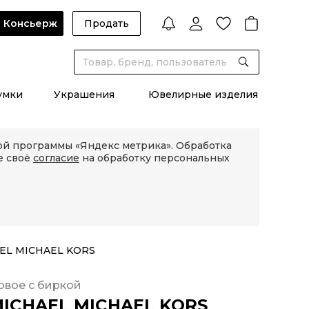
Консьерж
Продать
умки
Украшения
Ювелирные изделия
кой программы «Яндекс метрика». Обработка
е своё
согласие
на обработку персональных
EL MICHAEL KORS
овое с биркой
ICHAEL MICHAEL KORS