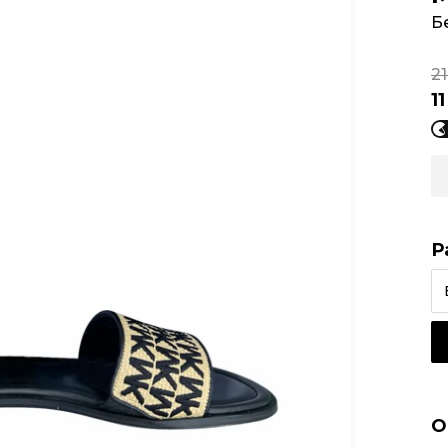
Б
21
1
Р
О