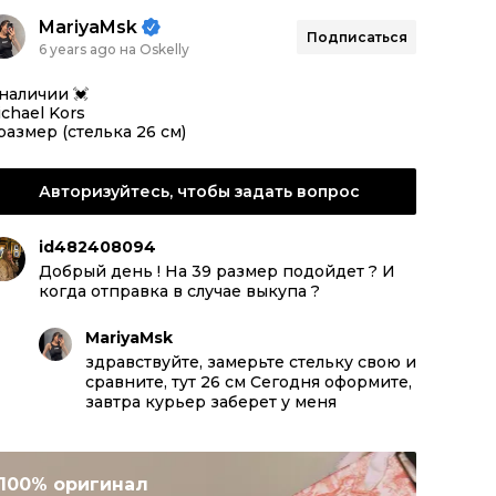
MariyaMsk
Подписаться
6 years ago на Oskelly
наличии 💓
chael Kors
размер (стелька 26 см)
Авторизуйтесь, чтобы задать вопрос
id482408094
Добрый день ! На 39 размер подойдет ? И
когда отправка в случае выкупа ?
MariyaMsk
здравствуйте, замерьте стельку свою и
сравните, тут 26 см Сегодня оформите,
завтра курьер заберет у меня
100% оригинал