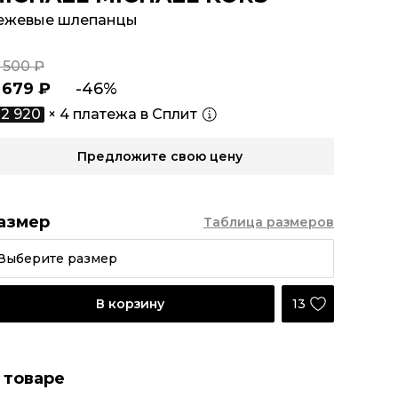
ежевые шлепанцы
 500 ₽
1 679 ₽
-46%
2 920
× 4 платежа в Сплит
Предложите свою цену
азмер
Таблица размеров
Выберите размер
13
В корзину
 товаре