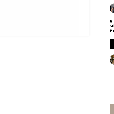
В 
Mi
9 