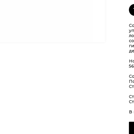
С
у
ло
со
г
де
Но
56
Со
П
Ст
Ст
Ст
В 