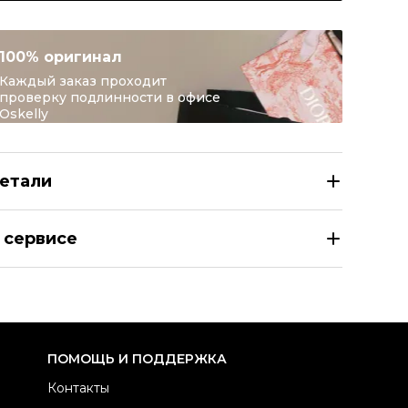
100% оригинал
Каждый заказ проходит
проверку подлинности в офисе
Oskelly
етали
. 21 Бежевые шлепанцы
 сервисе
азмер
EU 39
здел
Женское
тегория
Шлепанцы
ренд
NO. 21
ПОМОЩЬ И ПОДДЕРЖКА
териал обуви
Другое
Контакты
вет
Бежевый