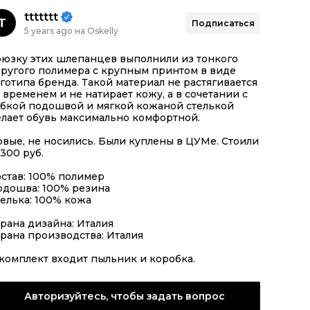
ttttttt
T
Подписаться
5 years ago на Oskelly
оюзку этих шлепанцев выполнили из тонкого
пругого полимера с крупным принтом в виде
готипа бренда. Такой материал не растягивается
 временем и не натирает кожу, а в сочетании с
ибкой подошвой и мягкой кожаной стелькой
лает обувь максимально комфортной.
вые, не носились. Были куплены в ЦУМе. Стоили
300 руб.
став: 100% полимер
одошва: 100% резина
елька: 100% кожа
рана дизайна: Италия
рана производства: Италия
комплект входит пыльник и коробка.
Авторизуйтесь, чтобы задать вопрос