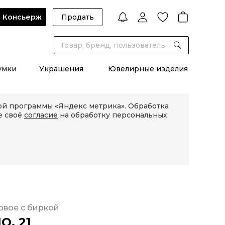
Консьерж
Продать
умки
Украшения
Ювелирные изделия
кой программы «Яндекс метрика». Обработка
е своё
согласие
на обработку персональных
овое с биркой
O. 21