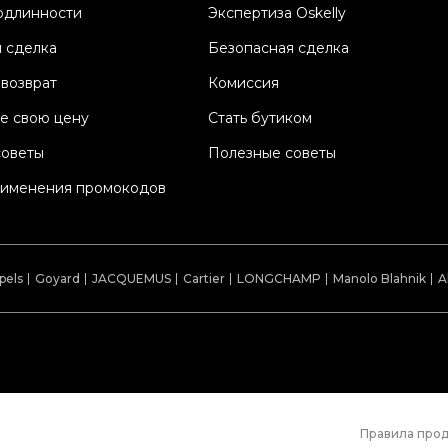
одлинности
Экспертиза Oskelly
К
 сделка
Безопасная сделка
П
Со
 возврат
Комиссия
П
е свою цену
Стать бутиком
Os
советы
Полезные советы
рименения промокодов
pels
Goyard
JACQUEMUS
Cartier
LONGCHAMP
Manolo Blahnik
A
Правила про