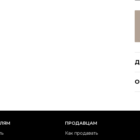
Д
NO
О
Р
Ра
Ка
Б
ЕЛЯМ
ПРОДАВЦАМ
Ма
ть
Как продавать
Ц