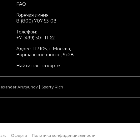
FAQ
оробка
Да
Горячая линия:
ыльник
Да
8 (800) 707-53-08
стояние товара
Новое с биркой
Телефон:
родавец
Частный продавец
+7 (499) 501-11-62
kelly ID
3357827
Адрес: 117105, г. Москва,
Варшавское шоссе, 9с28
Найти нас на карте
lexander Arutyunov
Sporty Rich
даж
Оферта
Политика конфиденциальности