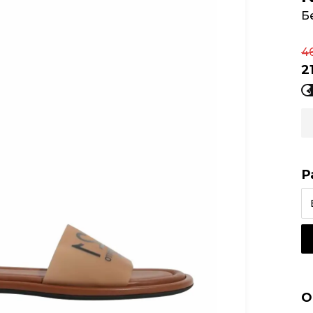
Б
4
2
Р
О