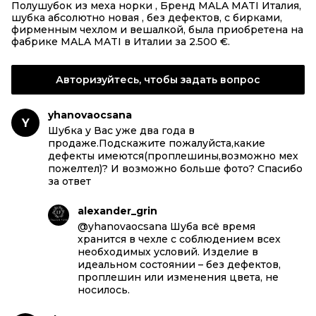
Полушубок из меха норки , Бренд MALA MATI Италия,
шубка абсолютно новая , без дефектов, с бирками,
фирменным чехлом и вешалкой, была приобретена на
фабрике MALA MATI в Италии за 2.500 €.
Авторизуйтесь, чтобы задать вопрос
yhanovaocsana
Y
Шубка у Вас уже два года в
продаже.Подскажите пожалуйста,какие
дефекты имеются(проплешины,возможно мех
пожелтел)? И возможно больше фото? Спасибо
за ответ
alexander_grin
@yhanovaocsana Шуба всё время
хранится в чехле с соблюдением всех
необходимых условий. Изделие в
идеальном состоянии – без дефектов,
проплешин или изменения цвета, не
носилось.