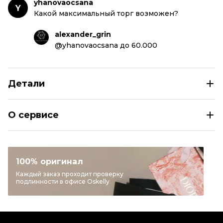
yhanovaocsana
Y
Какой максимальный торг возможен?
alexander_grin
@yhanovaocsana до 60.000
Детали
MALA MATI Бежевая меховая шуба
О сервисе
Размер
INT M
Раздел
Женское
Категория
Шубы
100% оригинал
Бренд
MALA MATI
Каждый заказ проходит проверку
подлинности в офисе Oskelly
Материал одежды
Мех
Цвет
Бежевый
Состояние товара
Новое с биркой