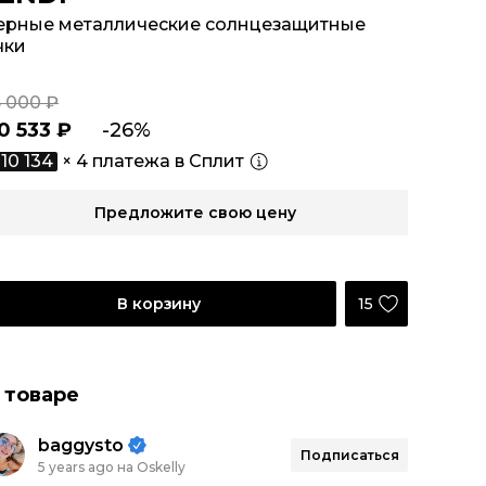
ерные металлические солнцезащитные
чки
5 000 ₽
0 533 ₽
-26%
10 134
× 4 платежа в Сплит
Предложите свою цену
15
В корзину
 товаре
baggysto
Подписаться
5 years ago на Oskelly