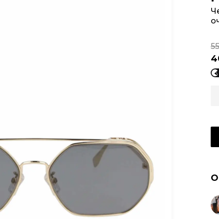
Ч
о
5
4
О