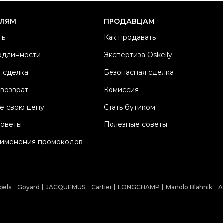
Ма
ЕЛЯМ
ПРОДАВЦАМ
Ц
ть
Как продавать
Че
одлинности
Экспертиза Oskelly
Са
 сделка
Безопасная сделка
Со
П
 возврат
Комиссия
Os
е свою цену
Стать бутиком
советы
Полезные советы
рименения промокодов
pels
Goyard
JACQUEMUS
Cartier
LONGCHAMP
Manolo Blahnik
A