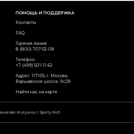
териал очков
Металл
ПОМОЩЬ И ПОДДЕРЖКА
вет
Черный
Контакты
хол
Да
FAQ
лфетка
Да
Горячая линия:
стояние товара
Новое с биркой
8 (800) 707-53-08
родавец
Частный продавец
Телефон:
kelly ID
1238197
+7 (499) 501-11-62
Адрес: 117105, г. Москва,
Варшавское шоссе, 9с28
Найти нас на карте
lexander Arutyunov
Sporty Rich