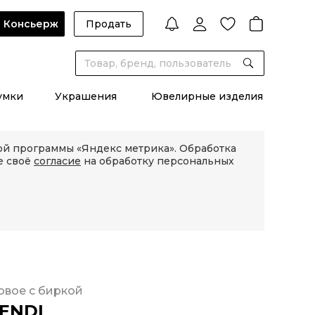
Консьерж
Продать
умки
Украшения
Ювелирные изделия
кой программы «Яндекс метрика». Обработка
е своё
согласие
на обработку персональных
овое с биркой
ENDI