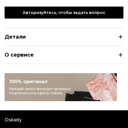
Авторизуйтесь, чтобы задать вопрос
Детали
MICHAEL MICHAEL KORS Мульти пластиковые солнцеза
О сервисе
Раздел
Женское
Категория
Солнцезащитные очки
Бренд
MICHAEL MICHAEL KORS
100% оригинал
Материал очков
Пластик
Каждый заказ проходит проверку
подлинности в офисе Oskelly
Цвет
Мульти
Чехол
Да
Салфетка
Да
Oskelly
Состояние товара
Отличное состояние