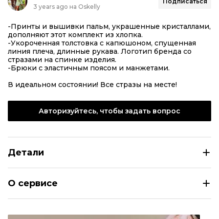
Подписаться
3 years ago на Oskelly
-Принты и вышивки пальм, украшенные кристаллами,
дополняют этот комплект из хлопка.
-Укороченная толстовка с капюшоном, спущенная
линия плеча, длинные рукава. Логотип бренда со
стразами на спинке изделия.
-Брюки с эластичным поясом и манжетами.
В идеальном состоянии! Все стразы на месте!
Авторизуйтесь, чтобы задать вопрос
Детали
PHILIPP PLEIN Красный хлопковый спортивные костю
О сервисе
Размер
EU 40
Раздел
Женское