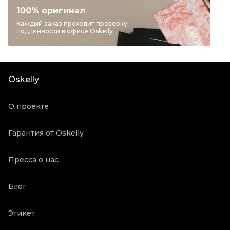
Категория
Спортивные костюмы
100% оригинал
Бренд
PHILIPP PLEIN
Каждый заказ проходит проверку
подлинности в офисе Oskelly
Материал одежды
Хлопок
Цвет
Красный
Состояние товара
Отличное состояние
Oskelly
Продавец
Частный продавец
Oskelly ID
2142843
О проекте
Гарантия от Oskelly
Пресса о нас
Блог
Этикет