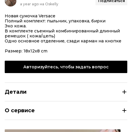
Подписаться
a year ago на Oskelly
Новая сумочка Versace
Полный комплект: пыльник, упаковка, бирки
Эко кожа.
В комплекте съемный комбинированный длинный
ремешок ( кожа/цепь)
Одно основное отделение, сзади карман на кнопке
Размер: 18х12х8 cm
Авторизуйтесь, чтобы задать вопрос
Детали
VERSACE JEANS COUTURE Черная сумка через плечо из
О сервисе
Размер
INT XS
Раздел
Женское