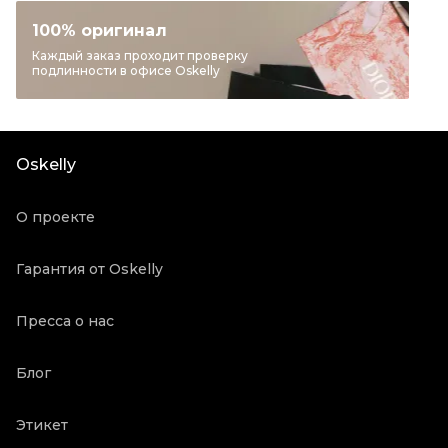
Категория
Сумки тоут
100% оригинал
Бренд
J.W.ANDERSON
Каждый заказ проходит проверку
подлинности в офисе Oskelly
Материал сумок
Хлопок
Цвет
Розовый
Длина ручки
Средние ручки
Oskelly
Состояние товара
Новое с биркой
Продавец
Бутик
О проекте
Oskelly ID
4776561
Гарантия от Oskelly
Пресса о нас
Блог
Этикет