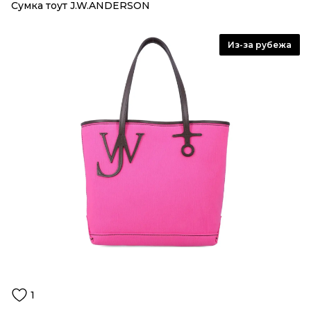
Сумка тоут J.W.ANDERSON
Из-за рубежа
1