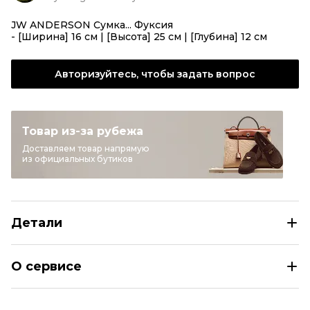
JW ANDERSON Сумка... Фуксия
- [Ширина] 16 см | [Высота] 25 см | [Глубина] 12 см
Авторизуйтесь, чтобы задать вопрос
Товар из-за рубежа
Доставляем товар напрямую
из официальных бутиков
Детали
J.W.ANDERSON Розовая хлопковая сумка тоут
О сервисе
Размер
INT U
Раздел
Женское