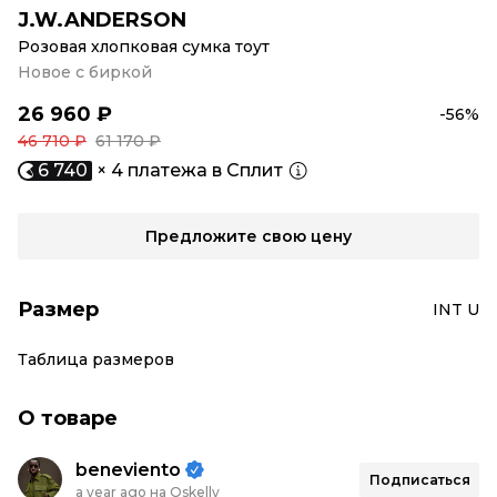
J.W.ANDERSON
Розовая хлопковая сумка тоут
Новое с биркой
26 960 ₽
-56%
46 710 ₽
61 170 ₽
6 740
× 4 платежа в Сплит
Предложите свою цену
Размер
INT U
Таблица размеров
О товаре
beneviento
Подписаться
a year ago на Oskelly