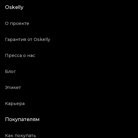
Длина ручки
Средние ручки
Oskelly
Пыльник
Да
Состояние товара
Новое с биркой
О проекте
Продавец
Частный продавец
Oskelly ID
5725850
Гарантия от Oskelly
Пресса о нас
Блог
Этикет
Карьера
Покупателям
Как покупать