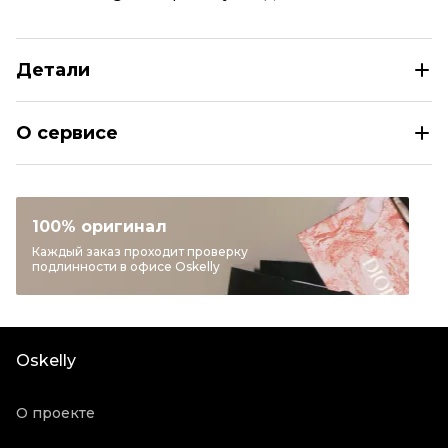
Детали
MIU MIU Черный хлопковый тренч/плащ
О сервисе
Размер
EU 40
Раздел
Женское
Категория
Тренчи и плащи
100% оригинал
Бренд
MIU MIU
Каждый заказ проходит проверку
подлинности в офисе Oskelly
Материал одежды
Хлопок
Цвет
Черный
Состояние товара
Отличное состояние
Oskelly
Продавец
Частный продавец
Oskelly ID
29629
О проекте