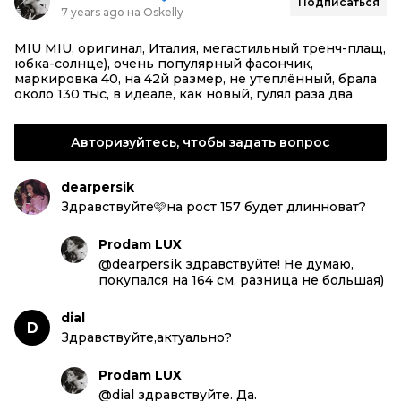
Подписаться
7 years ago на Oskelly
MIU MIU, оригинал, Италия, мегастильный тренч-плащ,
юбка-солнце), очень популярный фасончик,
маркировка 40, на 42й размер, не утеплённый, брала
около 130 тыс, в идеале, как новый, гулял раза два
Авторизуйтесь, чтобы задать вопрос
dearpersik
Здравствуйте🩷на рост 157 будет длинноват?
Prodam LUX
@dearpersik здравствуйте! Не думаю,
покупался на 164 см, разница не большая)
dial
D
Здравствуйте,актуально?
Prodam LUX
@dial здравствуйте. Да.