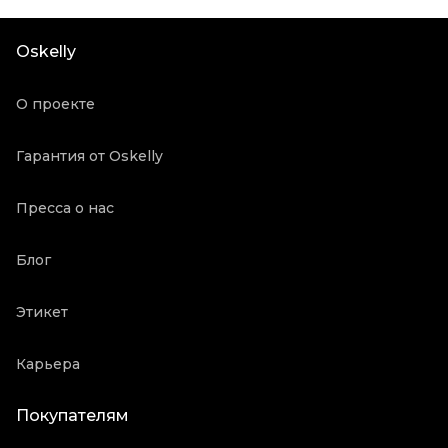
Цвет
Белый
Состояние товара
Хорошее состояние
Oskelly
Продавец
Частный продавец
Oskelly ID
5735247
О проекте
Гарантия от Oskelly
Пресса о нас
Блог
Этикет
Карьера
Покупателям