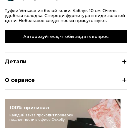
Туфли Versace из белой кожи. Каблук 10 см. Очень
удобная колодка. Спереди фурнитура в виде золотой
цепи. Небольшое следы носки присутствуют.
Авторизуйтесь, чтобы задать вопрос
Детали
VERSACE Белые кожаные туфли
О сервисе
Размер
EU 41
Раздел
Женское
Категория
Туфли
100% оригинал
Бренд
VERSACE
Каждый заказ проходит проверку
подлинности в офисе Oskelly
Материал обуви
Кожа