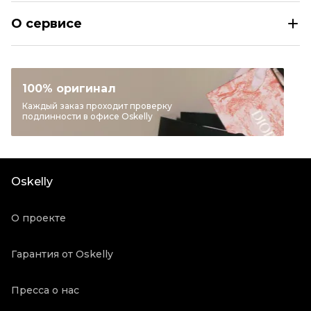
DOLCE&GABBANA Коричневая юбка
О сервисе
Размер
HEIGHT 146-152 см
Раздел
Детское
Категория
Юбки
100% оригинал
Бренд
DOLCE&GABBANA
Каждый заказ проходит проверку
подлинности в офисе Oskelly
Материал детской одежды
Другое
Цвет
Коричневый
Состояние товара
Отличное состояние
Oskelly
Продавец
Частный продавец
Oskelly ID
2143203
О проекте
Гарантия от Oskelly
Пресса о нас