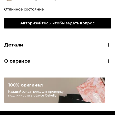
Отличное состояние
Авторизуйтесь, чтобы задать вопрос
Детали
KENZO Розовая шерстяная юбка миди
О сервисе
Размер
EU 36-38
Раздел
Женское
Категория
Юбки миди
100% оригинал
Бренд
KENZO
Каждый заказ проходит проверку
подлинности в офисе Oskelly
Материал одежды
Шерсть
Цвет
Розовый
Состояние товара
Отличное состояние