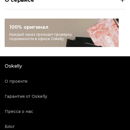
О сервисе
Размер
IT 42
Раздел
Женское
Категория
Юбки миди
100% оригинал
Бренд
MIU MIU
Каждый заказ проходит проверку
подлинности в офисе Oskelly
Материал одежды
Шерсть
Цвет
Серый
Состояние товара
Новое с биркой
Oskelly
Продавец
Частный продавец
Oskelly ID
5710259
О проекте
Гарантия от Oskelly
Пресса о нас
Блог