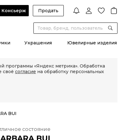
Консьерж
Продать
умки
Украшения
Ювелирные изделия
кой программы «Яндекс метрика». Обработка
е своё
согласие
на обработку персональных
RA BUI
тличное состояние
ARBARA BUI