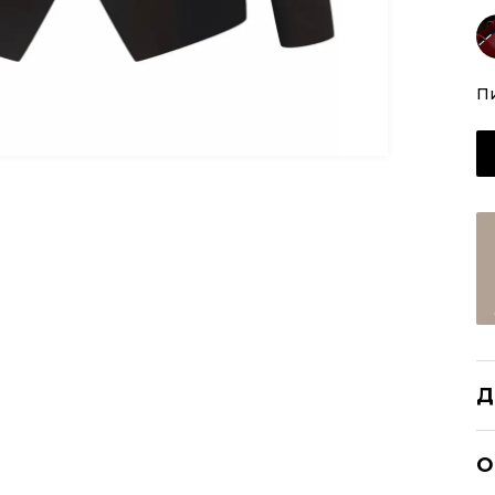
П
Д
B
О
Р