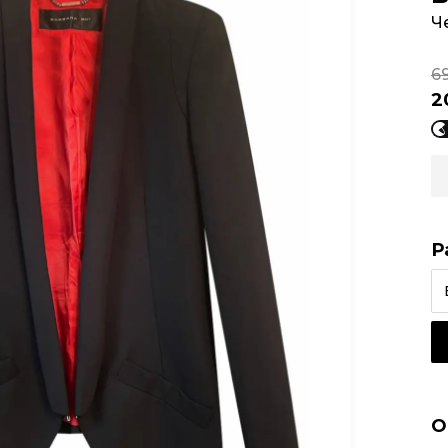
Ч
6
2
Р
О