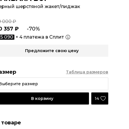
ерный шерстяной жакет/пиджак
9 000 ₽
0 357 ₽
-70%
5 090
× 4 платежа в Сплит
Предложите свою цену
азмер
Таблица размеров
Выберите размер
14
В корзину
 товаре