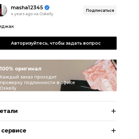
masha12345
Подписаться
4 years ago на Oskelly
иджак
Авторизуйтесь, чтобы задать вопрос
100% оригинал
Каждый заказ проходит
проверку подлинности в офисе
Oskelly
етали
ARBARA BUI Черный шерстяной жакет/пиджак
 сервисе
азмер
FR 42