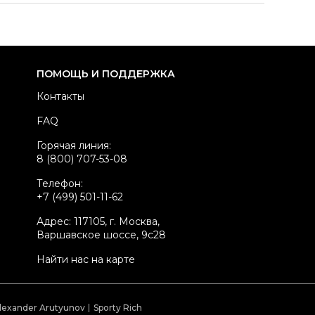
здел
Женское
тегория
Жакеты и пиджаки
ренд
BARBARA BUI
ПОМОЩЬ И ПОДДЕРЖКА
атериал одежды
Шерсть
Контакты
вет
Черный
FAQ
стояние товара
Отличное состояние
Горячая линия:
родавец
Частный продавец
8 (800) 707-53-08
kelly ID
1094525
Телефон:
+7 (499) 501-11-62
Адрес: 117105, г. Москва,
Варшавское шоссе, 9с28
Найти нас на карте
lexander Arutyunov
Sporty Rich