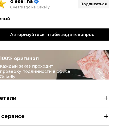
diesel_na
Подписаться
6 years ago на Oskelly
овый
Авторизуйтесь, чтобы задать вопрос
100% оригинал
Каждый заказ проходит
проверку подлинности в офисе
Oskelly
етали
SCADA Серый жакет/пиджак
 сервисе
азмер
DE 34