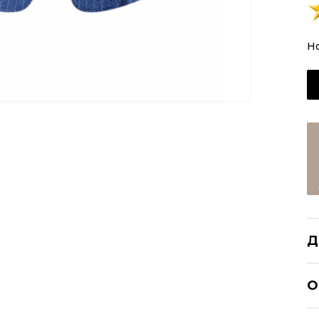
Н
Д
E
О
Р