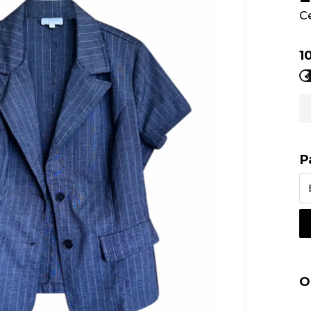
С
1
Р
О