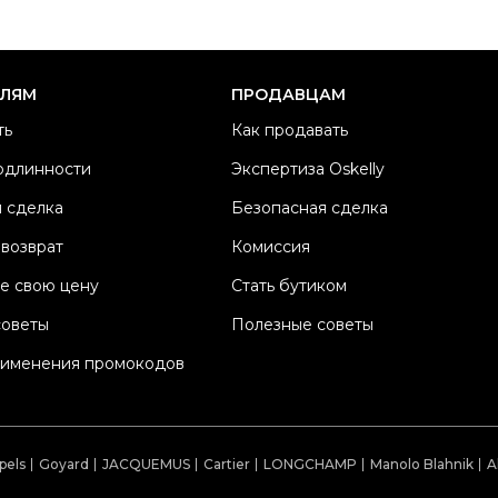
Ра
Ка
Б
ЕЛЯМ
ПРОДАВЦАМ
М
ть
Как продавать
Ц
одлинности
Экспертиза Oskelly
Со
 сделка
Безопасная сделка
П
Os
 возврат
Комиссия
е свою цену
Стать бутиком
советы
Полезные советы
рименения промокодов
pels
Goyard
JACQUEMUS
Cartier
LONGCHAMP
Manolo Blahnik
A