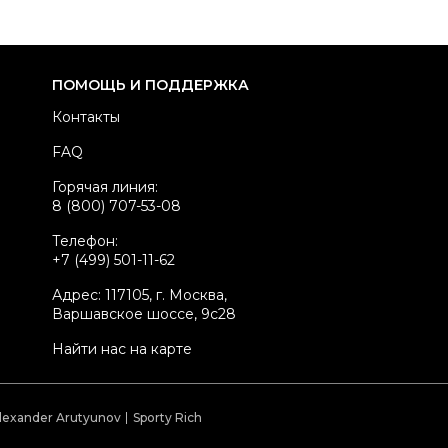
здел
Женское
тегория
Жакеты и пиджаки
ренд
ESCADA
ПОМОЩЬ И ПОДДЕРЖКА
атериал одежды
Другое
Контакты
вет
Серый
FAQ
стояние товара
Отличное состояние
Горячая линия:
родавец
Частный продавец
8 (800) 707-53-08
kelly ID
5726110
Телефон:
+7 (499) 501-11-62
Адрес: 117105, г. Москва,
Варшавское шоссе, 9с28
Найти нас на карте
lexander Arutyunov
Sporty Rich