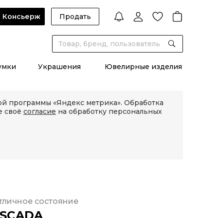
Консьерж
Продать
умки
Украшения
Ювелирные изделия
кой программы «Яндекс метрика». Обработка
е своё
согласие
на обработку персональных
тличное состояние
ESCADA