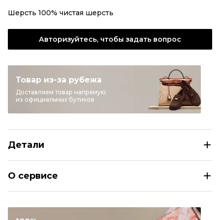
Шерсть 100% чистая шерсть
Авторизуйтесь, чтобы задать вопрос
Товар из-за рубежа
Доставляем товар напрямую
из официальных бутиков
Детали
GIVENCHY Черный шерстяной жакет/пиджак
О сервисе
Размер
FR 36
Раздел
Женское
Категория
Жакеты и пиджаки