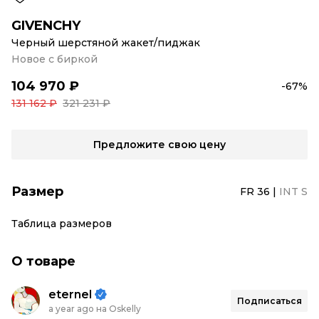
GIVENCHY
Черный шерстяной жакет/пиджак
Новое с биркой
104 970 ₽
-67%
131 162 ₽
321 231 ₽
Предложите свою цену
Размер
FR 36
|
INT S
Таблица размеров
О товаре
eternel
Подписаться
a year ago на Oskelly