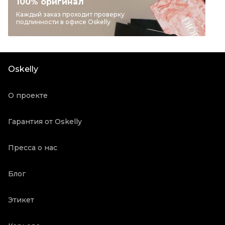
100% оригинал
Бренд
GIVENCHY
Каждый заказ проходит проверку
подлинности в офисе Oskelly
Материал одежды
Шерсть
Цвет
Черный
Состояние товара
Новое с биркой
Oskelly
Продавец
Бутик
Oskelly ID
3175535
О проекте
Гарантия от Oskelly
Пресса о нас
Блог
Этикет