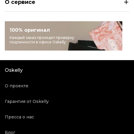
О сервисе
Размер
IT 38/40/42
Раздел
Женское
Категория
Жилеты
100% оригинал
Бренд
DIESEL
Каждый заказ проходит проверку
подлинности в офисе Oskelly
Материал одежды
Полиэстер
Цвет
Черный
Состояние товара
Новое с биркой
Oskelly
Продавец
Бутик
Oskelly ID
3174112
О проекте
Гарантия от Oskelly
Пресса о нас
Блог