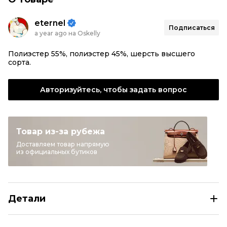
eternel
Подписаться
a year ago на Oskelly
Полиэстер 55%, полиэстер 45%, шерсть высшего
сорта.
Авторизуйтесь, чтобы задать вопрос
Товар из-за рубежа
Доставляем товар напрямую
из официальных бутиков
Детали
DIESEL Черный полиэстеровый жилет