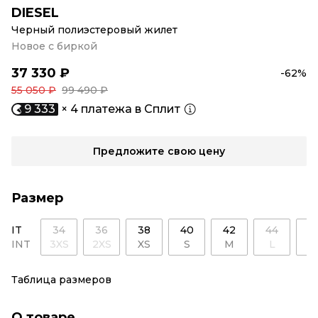
DIESEL
Черный полиэстеровый жилет
Новое с биркой
37 330 ₽
-62%
55 050 ₽
99 490 ₽
9 333
× 4 платежа в Сплит
Предложите свою цену
Размер
IT
34
36
38
40
42
44
4
INT
3XS
2XS
XS
S
M
L
X
Таблица размеров
О товаре