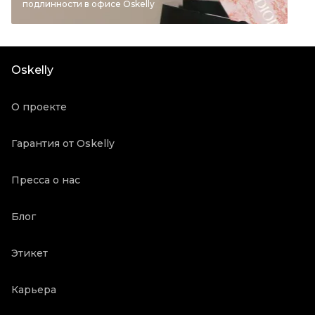
подлинности в офисе Oskelly
Цвет
Темно-синий
Материал одежды
Полиамид
Состояние товара
Хорошее состояние
Oskelly
Продавец
Частный продавец
Oskelly ID
1119305
О проекте
Гарантия от Oskelly
Пресса о нас
Блог
Этикет
Карьера