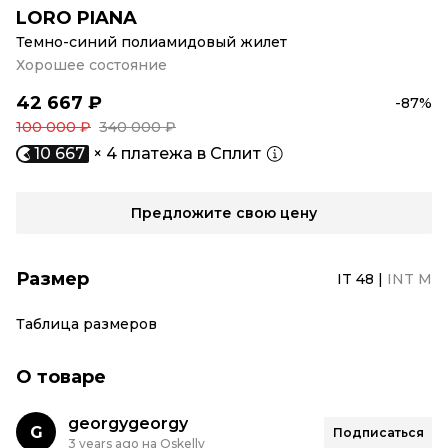
LORO PIANA
Темно-синий полиамидовый жилет
Хорошее состояние
42 667 ₽
-87%
100 000 ₽
340 000 ₽
10 667
× 4 платежа в Сплит
Предложите свою цену
Размер
IT 48
|
INT M
Таблица размеров
О товаре
georgygeorgy
G
Подписаться
3 years ago на Oskelly