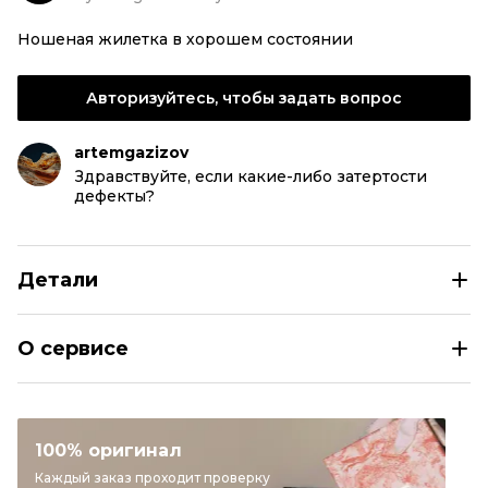
Ношеная жилетка в хорошем состоянии
Авторизуйтесь, чтобы задать вопрос
artemgazizov
Здравствуйте, если какие-либо затертости
дефекты?
Детали
LORO PIANA Темно-синий полиамидовый жилет
О сервисе
Размер
IT 48
Раздел
Мужское
Категория
Жилеты
100% оригинал
Бренд
LORO PIANA
Каждый заказ проходит проверку