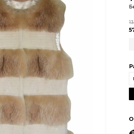
Б
1
5
Р
О