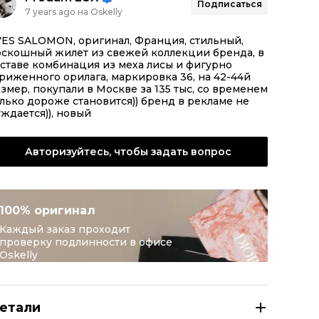
Подписаться
7 years ago на Oskelly
VES SALOMON, оригинал, Франция, стильный,
оскошный жилет из свежей коллекции бренда, в
ставе комбинация из меха лисы и фигурно
риженного орилага, маркировка 36, на 42-44й
змер, покупали в Москве за 135 тыс, со временем
лько дороже становится)) бренд в рекламе не
ждается)), новый
Авторизуйтесь, чтобы задать вопрос
100% оригинал
Каждый заказ проходит
проверку подлинности в офисе
Oskelly
етали