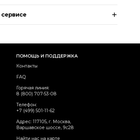
VES SALOMON Бежевый меховой жилет
 сервисе
азмер
EU 36
здел
Женское
тегория
Жилеты
ренд
YVES SALOMON
ПОМОЩЬ И ПОДДЕРЖКА
атериал одежды
Мех
Контакты
вет
Бежевый
FAQ
стояние товара
Новое с биркой
Горячая линия:
родавец
Частный продавец
8 (800) 707-53-08
kelly ID
29470
Телефон:
+7 (499) 501-11-62
Адрес: 117105, г. Москва,
Варшавское шоссе, 9с28
Найти нас на карте