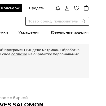
Консьерж
Продать
умки
Украшения
Ювелирные изделия
кой программы «Яндекс метрика». Обработка
е своё
согласие
на обработку персональных
овое с биркой
VES SALOMON