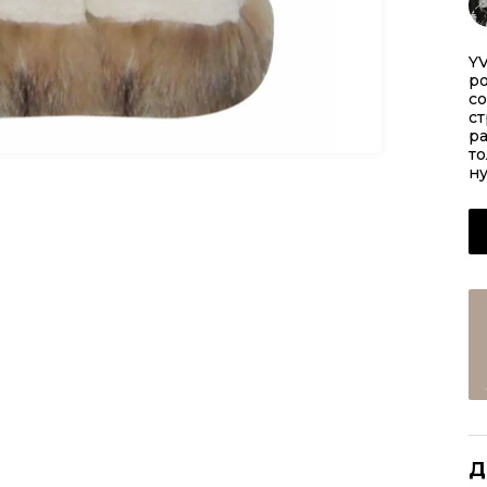
Y
р
со
ст
ра
то
ну
Д