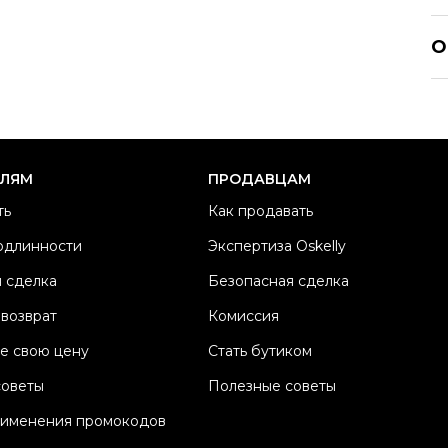
Y
О
Р
Ра
Ка
Б
ЕЛЯМ
ПРОДАВЦАМ
М
ть
Как продавать
Ц
одлинности
Экспертиза Oskelly
Со
 сделка
Безопасная сделка
П
Os
 возврат
Комиссия
е свою цену
Стать бутиком
советы
Полезные советы
рименения промокодов