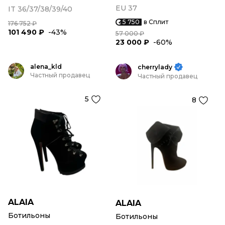
EU 37
IT 36/37/38/39/40
5 750
в Сплит
176 752 ₽
101 490 ₽
-43%
57 000 ₽
23 000 ₽
-60%
alena_kld
cherrylady
Частный продавец
Частный продавец
5
8
ALAIA
ALAIA
Ботильоны
Ботильоны