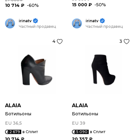
15 000 ₽
-50%
10 714 ₽
-60%
irinatv
irinatv
Частный продавец
Частный продавец
4
3
ALAIA
ALAIA
Ботильоны
Ботильоны
EU 36,5
EU 39
2 679
в Сплит
5 090
в Сплит
10 714 ₽
20 357 ₽