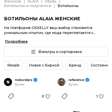
Женское
ALAIA
Обувь
Ботильоны и полусапоги
Ботильоны
БОТИЛЬОНЫ ALAIA ЖЕНСКИЕ
На платформе OSKELLY ваш выбор становится
уникальным опытом, где мода переплетается с
комфортным шопингом. Мировые бренды,
Подробнее
аутентификация каждого заказа – Ботильоны ALAIA
женские от селлеров OSKELLY с быстрой доставкой
Фильтры и сортировка
по России. Ваш стиль не ждет, и мы тоже! Винтажные
изделия или Ботильоны ALAIA женские из новых
коллекций – заказывайте на сайте или в приложении
Resale
Новое с биркой
Бренд
Состояние 
OSKELLY с целой экосистемой инструментов.
noborders
reference
N
Бутик
Бутик
0
1