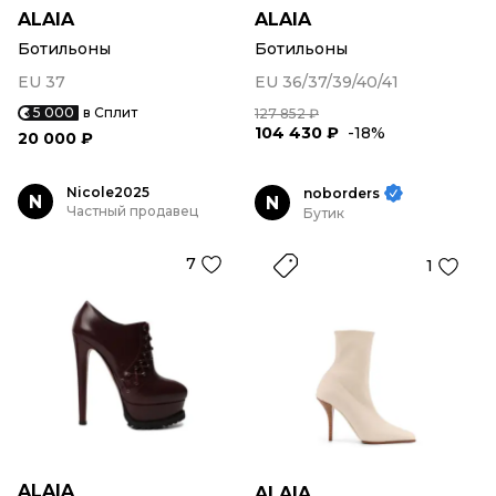
ALAIA
ALAIA
Ботильоны
Ботильоны
EU 37
EU 36/37/39/40/41
5 000
в Сплит
127 852 ₽
104 430 ₽
-18%
20 000 ₽
Nicole2025
noborders
N
N
Частный продавец
Бутик
7
1
ALAIA
ALAIA