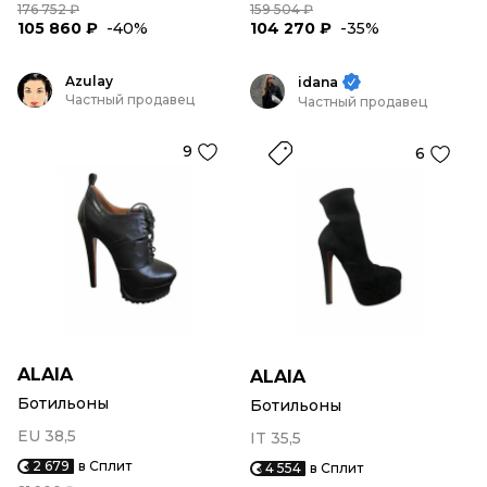
176 752 ₽
159 504 ₽
105 860 ₽
-40%
104 270 ₽
-35%
Azulay
idana
Частный продавец
Частный продавец
9
6
ALAIA
ALAIA
Ботильоны
Ботильоны
EU 38,5
IT 35,5
2 679
в Сплит
4 554
в Сплит