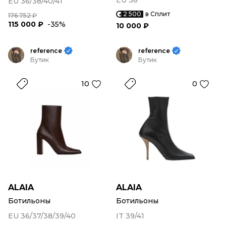
EU 38
EU 36/38/40/41
2 500
в Сплит
176 752 ₽
115 000 ₽
-35%
10 000 ₽
reference
reference
Бутик
Бутик
10
0
ALAIA
ALAIA
Ботильоны
Ботильоны
EU 36/37/38/39/40
IT 39/41