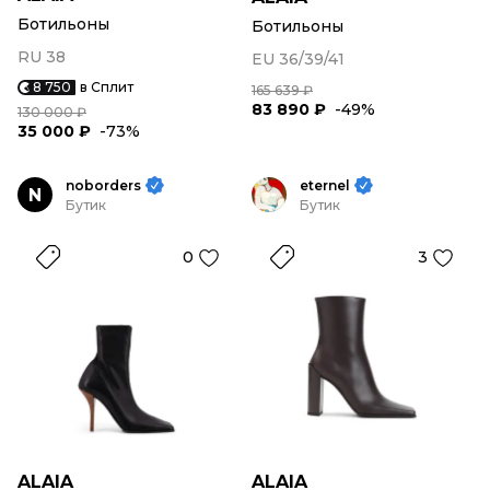
Ботильоны
Ботильоны
RU 38
EU 36/39/41
8 750
в Сплит
165 639 ₽
83 890 ₽
-49%
130 000 ₽
35 000 ₽
-73%
noborders
eternel
N
Бутик
Бутик
0
3
ALAIA
ALAIA