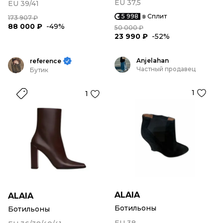
EU 37,5
EU 39/41
5 998
в Сплит
173 907 ₽
88 000 ₽
-49%
50 000 ₽
23 990 ₽
-52%
Anjelahan
reference
Частный продавец
Бутик
1
1
ALAIA
ALAIA
Ботильоны
Ботильоны