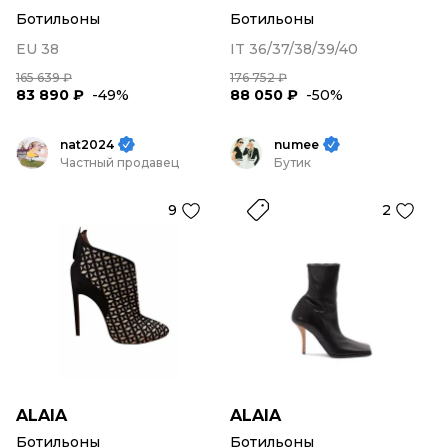
Ботильоны
Ботильоны
EU 38
IT 36/37/38/39/40
165 639 ₽
176 752 ₽
83 890 ₽
-49%
88 050 ₽
-50%
nat2024
numee
Частный продавец
Бутик
9
2
ALAIA
ALAIA
Ботильоны
Ботильоны