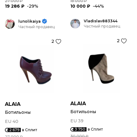
27 000 ₽
18 000 ₽
19 286 ₽
-29%
10 000 ₽
-44%
Vladislav883344
lunolikaiya
Частный продавец
Частный продавец
2
2
ALAIA
ALAIA
Ботильоны
Ботильоны
EU 39
EU 40
3 750
в Сплит
2 679
в Сплит
30 000 ₽
27 000 ₽