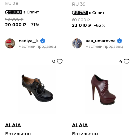
EU 38
RU 39
5 000
в Сплит
5 753
в Сплит
70 000 ₽
60 000 ₽
20 000 ₽
-71%
23 010 ₽
-62%
nadiya__k
aaa_umarovna
Частный продавец
Частный продавец
0
4
ALAIA
ALAIA
Ботильоны
Ботильоны