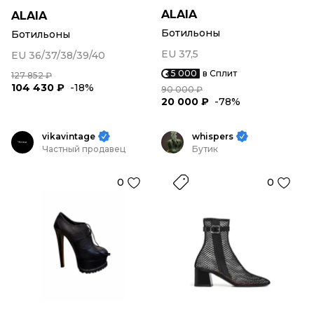
ALAIA
ALAIA
Ботильоны
Ботильоны
EU 37,5
EU 36/37/38/39/40
5 000
в Сплит
127 852 ₽
104 430 ₽
-18%
90 000 ₽
20 000 ₽
-78%
vikavintage
whispers
Частный продавец
Бутик
0
0