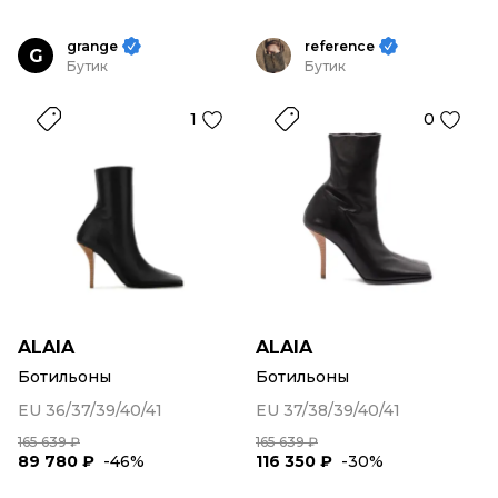
grange
reference
G
Бутик
Бутик
1
0
ALAIA
ALAIA
Ботильоны
Ботильоны
EU 36/37/39/40/41
EU 37/38/39/40/41
165 639 ₽
165 639 ₽
89 780 ₽
-46%
116 350 ₽
-30%