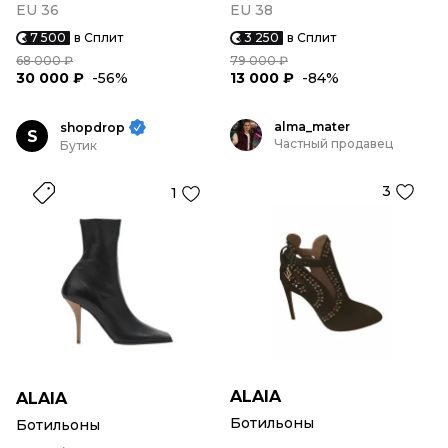
EU 36
EU 38
7 500
в Сплит
3 250
в Сплит
68 000 ₽
79 000 ₽
30 000 ₽
-56%
13 000 ₽
-84%
alma_mater
shopdrop
S
Частный продавец
Бутик
3
1
ALAIA
ALAIA
Ботильоны
Ботильоны