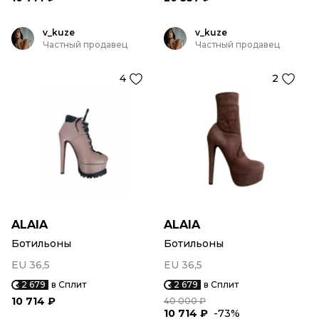
v_kuze
v_kuze
Частный продавец
Частный продавец
4
2
ALAIA
ALAIA
Ботильоны
Ботильоны
EU 36,5
EU 36,5
2 679
в Сплит
2 679
в Сплит
10 714 ₽
40 000 ₽
10 714 ₽
-73%