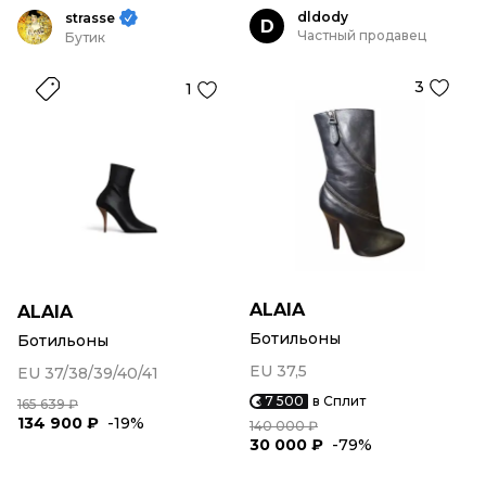
dldody
strasse
D
Частный продавец
Бутик
3
1
ALAIA
ALAIA
Ботильоны
Ботильоны
EU 37,5
EU 37/38/39/40/41
7 500
в Сплит
165 639 ₽
134 900 ₽
-19%
140 000 ₽
30 000 ₽
-79%