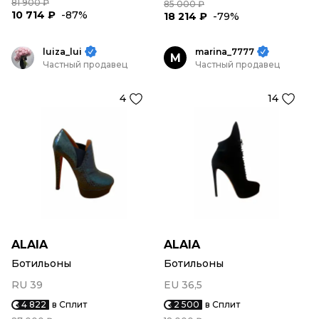
81 900 ₽
85 000 ₽
10 714 ₽
-87%
18 214 ₽
-79%
luiza_lui
marina_7777
M
Частный продавец
Частный продавец
4
14
ALAIA
ALAIA
Ботильоны
Ботильоны
RU 39
EU 36,5
4 822
в Сплит
2 500
в Сплит