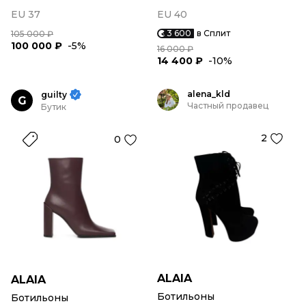
EU 37
EU 40
3 600
в Сплит
105 000 ₽
100 000 ₽
-5%
16 000 ₽
14 400 ₽
-10%
alena_kld
guilty
G
Частный продавец
Бутик
2
0
ALAIA
ALAIA
Ботильоны
Ботильоны