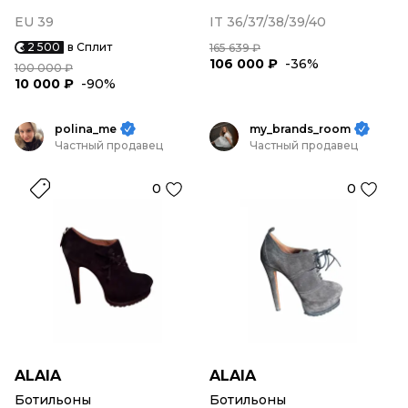
EU 39
IT 36/37/38/39/40
2 500
в Сплит
165 639 ₽
106 000 ₽
-36%
100 000 ₽
10 000 ₽
-90%
polina_me
my_brands_room
Частный продавец
Частный продавец
0
0
ALAIA
ALAIA
Ботильоны
Ботильоны