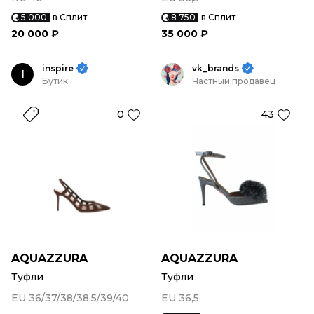
5 000
в Сплит
8 750
в Сплит
20 000 ₽
35 000 ₽
inspire
vk_brands
I
Бутик
Частный продавец
0
43
AQUAZZURA
AQUAZZURA
Туфли
Туфли
EU 36/37/38/38,5/39/40
EU 36,5