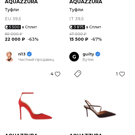
AQUAZZURA
AQUAZZURA
Туфли
Туфли
EU 39,5
IT 39,5
5 500
в Сплит
3 875
в Сплит
60 000 ₽
47 000 ₽
22 000 ₽
-63%
15 500 ₽
-67%
nl13
guilty
G
Частный продавец
Бутик
4
1