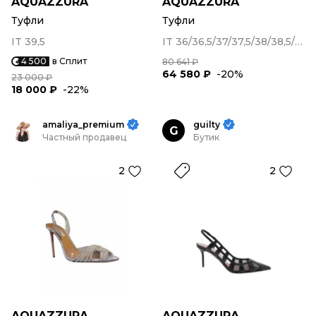
AQUAZZURA
AQUAZZURA
Туфли
Туфли
IT 39,5
IT 36/36,5/37/37,5/38/38,5/39
4 500
в Сплит
80 641 ₽
64 580 ₽
-20%
23 000 ₽
18 000 ₽
-22%
amaliya_premium
guilty
G
Частный продавец
Бутик
2
2
AQUAZZURA
AQUAZZURA