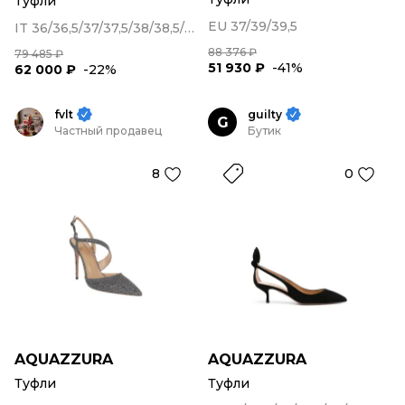
Туфли
EU 37/39/39,5
IT 36/36,5/37/37,5/38/38,5/39
88 376 ₽
79 485 ₽
51 930 ₽
-41%
62 000 ₽
-22%
fvlt
guilty
G
Частный продавец
Бутик
8
0
AQUAZZURA
AQUAZZURA
Туфли
Туфли