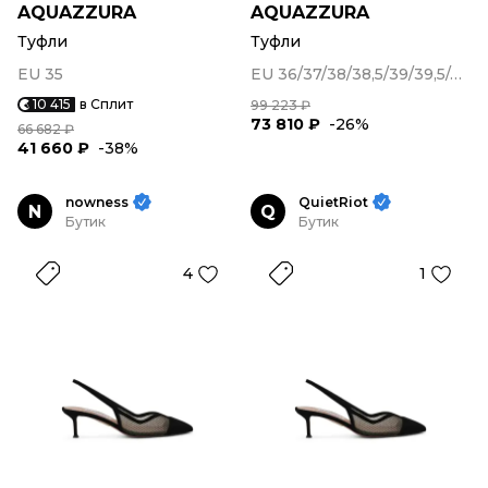
AQUAZZURA
AQUAZZURA
Туфли
Туфли
EU 35
EU 36/37/38/38,5/39/39,5/40/41
10 415
в Сплит
99 223 ₽
73 810 ₽
-26%
66 682 ₽
41 660 ₽
-38%
nowness
QuietRiot
N
Q
Бутик
Бутик
4
1