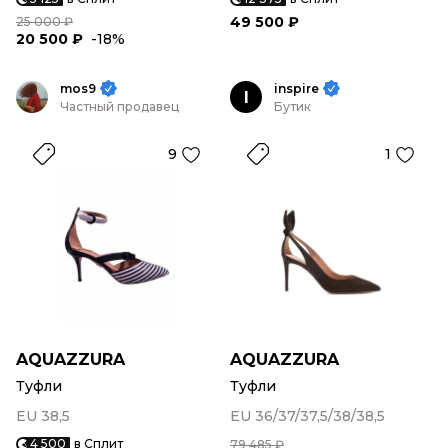
49 500 ₽
25 000 ₽
20 500 ₽
-18%
mos9
inspire
I
Частный продавец
Бутик
9
1
AQUAZZURA
AQUAZZURA
Туфли
Туфли
EU 38,5
EU 36/37/37,5/38/38,5
4 500
в Сплит
79 485 ₽