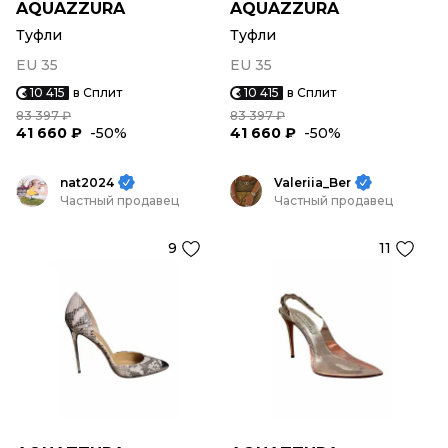
AQUAZZURA
AQUAZZURA
Туфли
Туфли
EU 35
EU 35
10 415
в Сплит
10 415
в Сплит
83 397 ₽
83 397 ₽
41 660 ₽
-50%
41 660 ₽
-50%
nat2024
Valeriia_Ber
Частный продавец
Частный продавец
9
11