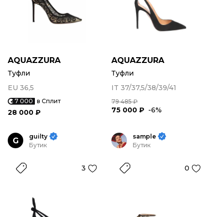
AQUAZZURA
AQUAZZURA
Туфли
Туфли
EU 36,5
IT 37/37,5/38/39/41
7 000
в Сплит
79 485 ₽
75 000 ₽
-6%
28 000 ₽
guilty
sample
G
Бутик
Бутик
3
0