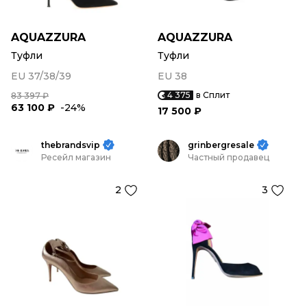
AQUAZZURA
AQUAZZURA
Туфли
Туфли
EU 37/38/39
EU 38
4 375
в Сплит
83 397 ₽
63 100 ₽
-24%
17 500 ₽
thebrandsvip
grinbergresale
Ресейл магазин
Частный продавец
2
3