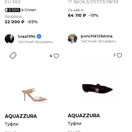
EU 39,5
IT 36/36,5/37/37,5/38/39
5 500
в Сплит
79 485 ₽
64 110 ₽
-19%
70 000 ₽
22 000 ₽
-69%
ponchik126Anna
lisaa1994
Частный продавец
Частный продавец
1
4
AQUAZZURA
AQUAZZURA
Туфли
Туфли