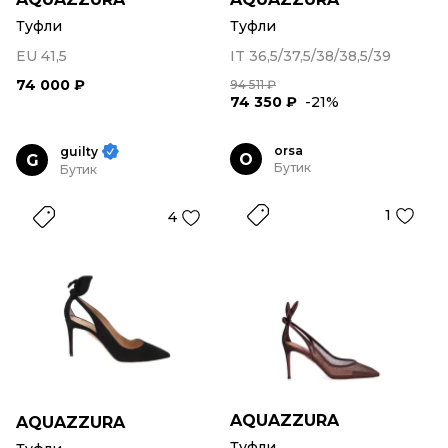
Туфли
Туфли
EU 41,5
IT 36,5/37,5/38/38,5/39
74 000 ₽
94 511 ₽
74 350 ₽
-21%
orsa
guilty
O
G
Бутик
Бутик
1
4
AQUAZZURA
AQUAZZURA
Туфли