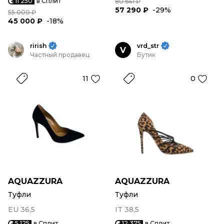
11 250
в Сплит
80 641 ₽
57 290 ₽
-29%
55 000 ₽
45 000 ₽
-18%
rirish
vrd_str
V
Частный продавец
Бутик
11
0
AQUAZZURA
AQUAZZURA
Туфли
Туфли
EU 36,5
IT 38,5
5 125
в Сплит
12 375
в Сплит