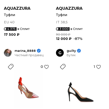
AQUAZZURA
AQUAZZURA
Туфли
Туфли
EU 40
IT 38,5
4 375
в Сплит
3 000
в Сплит
17 500 ₽
90 000 ₽
12 000 ₽
-87%
marina_8888
guilty
G
Частный продавец
Бутик
0
1