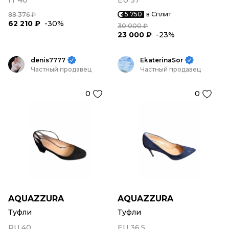
IT 40
EU 37
5 750
в Сплит
88 376 ₽
62 210 ₽
-30%
30 000 ₽
23 000 ₽
-23%
denis7777
EkaterinaSor
Частный продавец
Частный продавец
0
0
AQUAZZURA
AQUAZZURA
Туфли
Туфли
RU 40
EU 36,5