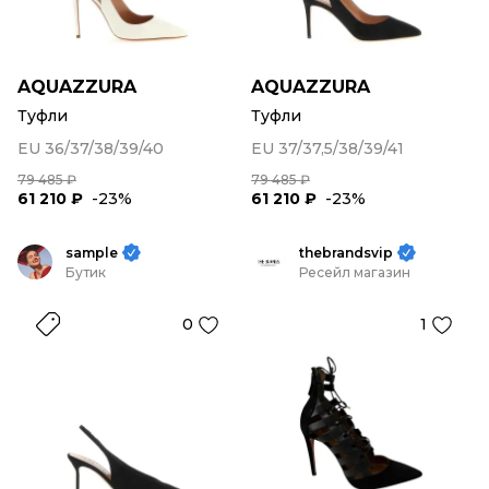
AQUAZZURA
AQUAZZURA
Туфли
Туфли
EU 36/37/38/39/40
EU 37/37,5/38/39/41
79 485 ₽
79 485 ₽
61 210 ₽
-23%
61 210 ₽
-23%
sample
thebrandsvip
Бутик
Ресейл магазин
0
1