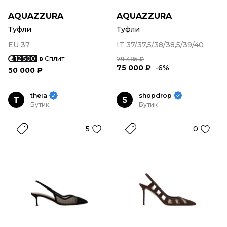
AQUAZZURA
AQUAZZURA
Туфли
Туфли
EU 37
IT 37/37,5/38/38,5/39/40
12 500
в Сплит
79 485 ₽
75 000 ₽
-6%
50 000 ₽
theia
shopdrop
T
S
Бутик
Бутик
5
0