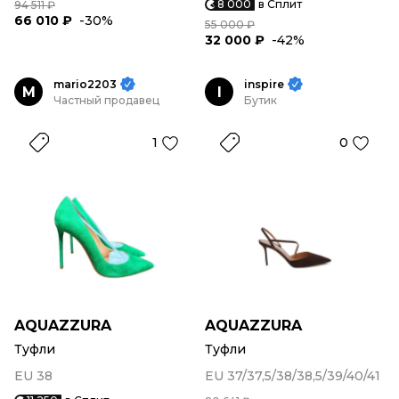
8 000
в Сплит
94 511 ₽
66 010 ₽
-30%
55 000 ₽
32 000 ₽
-42%
mario2203
inspire
M
I
Частный продавец
Бутик
1
0
AQUAZZURA
AQUAZZURA
Туфли
Туфли
EU 38
EU 37/37,5/38/38,5/39/40/41