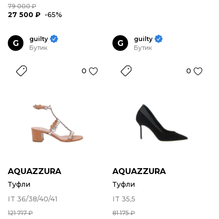
79 000 ₽
27 500 ₽
-65%
guilty
guilty
G
G
Бутик
Бутик
0
0
AQUAZZURA
AQUAZZURA
Туфли
Туфли
IT 36/38/40/41
IT 35,5
121 717 ₽
81 175 ₽