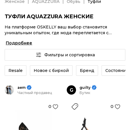
Женское
AQUAZZURA
Обувь
Туфли
ТУФЛИ AQUAZZURA ЖЕНСКИЕ
На платформе OSKELLY ваш выбор становится
уникальным опытом, где мода переплетается с
комфортным шопингом. Мировые бренды,
Подробнее
аутентификация каждого заказа – Туфли AQUAZZURA
женские от селлеров OSKELLY с быстрой доставкой
Фильтры и сортировка
по России. Ваш стиль не ждет, и мы тоже! Винтажные
изделия или Туфли AQUAZZURA женские из новых
коллекций – заказывайте на сайте или в приложении
Resale
Новое с биркой
Бренд
Состояние 
OSKELLY с целой экосистемой инструментов.
aem
guilty
G
Частный продавец
Бутик
0
0