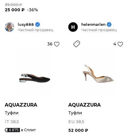
39 000 ₽
25 000 ₽
-36%
lusy888
helenmarlen
H
Частный продавец
Частный продавец
36
4
AQUAZZURA
AQUAZZURA
Туфли
Туфли
IT 38,5
EU 38,5
6 875
в Сплит
52 000 ₽