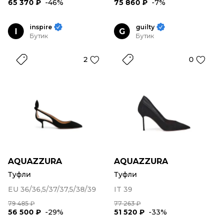
65 370 ₽
-46%
75 860 ₽
-7%
inspire
guilty
I
G
Бутик
Бутик
2
0
AQUAZZURA
AQUAZZURA
Туфли
Туфли
EU 36/36,5/37/37,5/38/39
IT 39
79 485 ₽
77 263 ₽
56 500 ₽
-29%
51 520 ₽
-33%