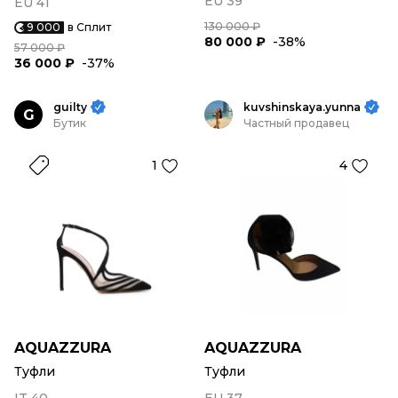
EU 39
EU 41
130 000 ₽
9 000
в Сплит
80 000 ₽
-38%
57 000 ₽
36 000 ₽
-37%
guilty
kuvshinskaya.yunna
G
Бутик
Частный продавец
1
4
AQUAZZURA
AQUAZZURA
Туфли
Туфли