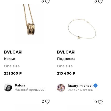
0
0
BVLGARI
BVLGARI
Колье
Подвеска
One size
One size
251 300 ₽
215 400 ₽
Palora
luxury_michael
Частный продавец
Ресейл магазин
2
0