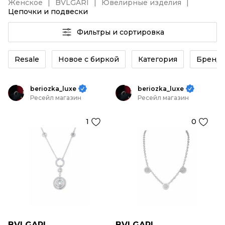
Женское
BVLGARI
Ювелирные изделия
Цепочки и подвески
Фильтры и сортировка
Resale
Новое с биркой
Категория
Бренд
beriozka_luxe
beriozka_luxe
Ресейл магазин
Ресейл магазин
1
0
BVLGARI
BVLGARI