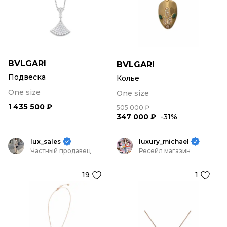
BVLGARI
BVLGARI
Подвеска
Колье
One size
One size
1 435 500 ₽
505 000 ₽
347 000 ₽
-31%
lux_sales
luxury_michael
Частный продавец
Ресейл магазин
19
1