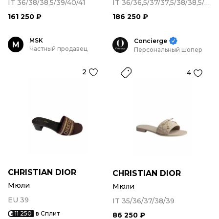
IT 36/38/38,5/39/40/41
IT 36/36,5/37/37,5/38/38,5/39/39,5/40/41
161 250 ₽
186 250 ₽
MSK
Concierge
M
Частный продавец
Персональный шопер
2
4
CHRISTIAN DIOR
CHRISTIAN DIOR
Мюли
Мюли
EU 39
IT 35/36/37/38/39
11 250
в Сплит
86 250 ₽