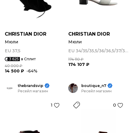
CHRISTIAN DIOR
CHRISTIAN DIOR
Мюли
Мюли
EU 37,5
EU 34/35/35,5/36/36,5/37/37,5/38/38,5/39/39,5/40
3 625
в Сплит
174 110 ₽
174 107 ₽
40 000 ₽
14 500 ₽
-64%
thebrandsvip
boutique_n7
Ресейл магазин
Ресейл магазин
1
0