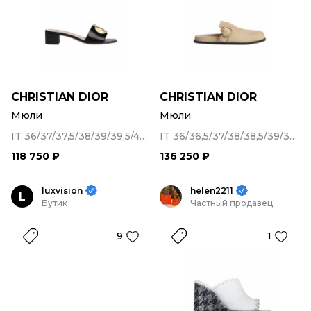
CHRISTIAN DIOR
CHRISTIAN DIOR
Мюли
Мюли
IT 36/37/37,5/38/39/39,5/40/41/41,5
IT 36/36,5/37/38/38,5/39/39,5/40/41
118 750 ₽
136 250 ₽
luxvision
helen2211
L
Бутик
Частный продавец
9
1