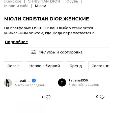
Женское
CHRISTIAN DIOR
Обувь
Мюли и сабо
Мюли
МЮЛИ CHRISTIAN DIOR ЖЕНСКИЕ
На платформе OSKELLY ваш выбор становится
уникальным опытом, где мода переплетается с
комфортным шопингом. Мировые бренды,
Подробнее
аутентификация каждого заказа – Мюли CHRISTIAN
DIOR женские от селлеров OSKELLY с быстрой
Фильтры и сортировка
доставкой по России. Ваш стиль не ждет, и мы тоже!
Винтажные изделия или Мюли CHRISTIAN DIOR
женские из новых коллекций – заказывайте на сайте
Resale
Новое с биркой
Бренд
Состояние 
или в приложении OSKELLY с целой экосистемой
инструментов.
tatiana1956
___pati___
T
Частный продавец
Частный продавец
0
0