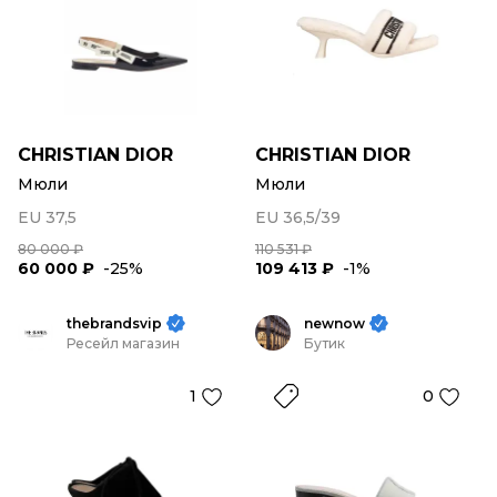
CHRISTIAN DIOR
CHRISTIAN DIOR
Мюли
Мюли
EU 37,5
EU 36,5/39
80 000 ₽
110 531 ₽
60 000 ₽
-25%
109 413 ₽
-1%
thebrandsvip
newnow
Ресейл магазин
Бутик
1
0