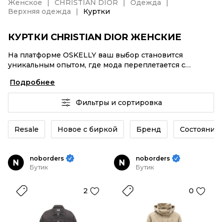
Женское
CHRISTIAN DIOR
Одежда
Верхняя одежда
Куртки
КУРТКИ CHRISTIAN DIOR ЖЕНСКИЕ
На платформе OSKELLY ваш выбор становится
уникальным опытом, где мода переплетается с
комфортным шопингом. Мировые бренды,
Подробнее
аутентификация каждого заказа – Куртки CHRISTIAN
DIOR женские от селлеров OSKELLY с быстрой
Фильтры и сортировка
доставкой по России. Ваш стиль не ждет, и мы тоже!
Винтажные изделия или Куртки CHRISTIAN DIOR
женские из новых коллекций – заказывайте на сайте
Resale
Новое с биркой
Бренд
Состояние 
или в приложении OSKELLY с целой экосистемой
инструментов.
noborders
noborders
N
N
Бутик
Бутик
2
0