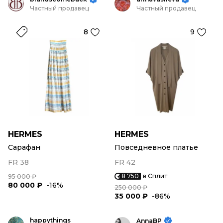
Частный продавец
Частный продавец
8
9
HERMES
HERMES
Сарафан
Повседневное платье
FR 38
FR 42
8 750
в Сплит
95 000 ₽
80 000 ₽
-16%
250 000 ₽
35 000 ₽
-86%
happythings
AnnaBP