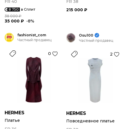
FR 40
FR 38
8 750
в Сплит
215 000 ₽
38 000 ₽
35 000 ₽
-8%
fashionist_com
Osu100
Частный продавец
Частный продавец
0
2
HERMES
HERMES
Платье
Повседневное платье