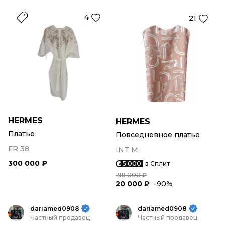
4
21
HERMES
HERMES
Платье
Повседневное платье
FR 38
INT M
300 000 ₽
5 000
в Сплит
198 000 ₽
20 000 ₽
-90%
dariamed0908
dariamed0908
Частный продавец
Частный продавец