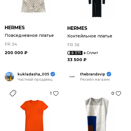
HERMES
HERMES
Повседневное платье
Коктейльное платье
FR 34
FR 36
200 000 ₽
8 375
в Сплит
33 500 ₽
kukladasha_005
thebrandsvip
Частный продавец
Ресейл магазин
1
0