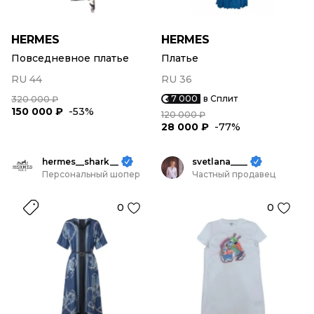
HERMES
HERMES
Повседневное платье
Платье
RU 44
RU 36
7 000
в Сплит
320 000 ₽
150 000 ₽
-53%
120 000 ₽
28 000 ₽
-77%
hermes__shark__
svetlana____
Персональный шопер
Частный продавец
0
0