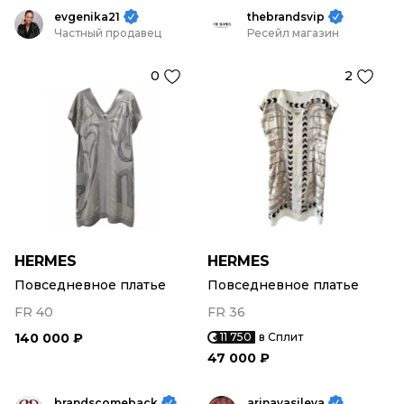
evgenika21
thebrandsvip
Частный продавец
Ресейл магазин
0
2
HERMES
HERMES
Повседневное платье
Повседневное платье
FR 40
FR 36
140 000 ₽
11 750
в Сплит
47 000 ₽
brandscomeback
arinavasileva