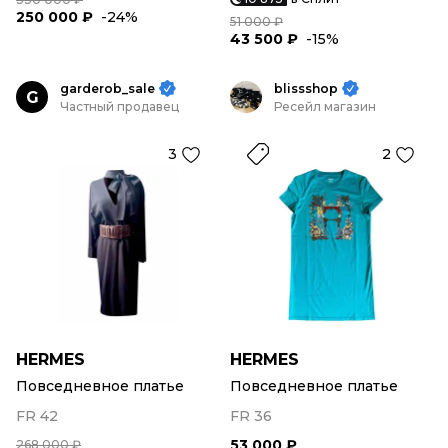
250 000 ₽
-24%
51 000 ₽
43 500 ₽
-15%
garderob_sale
blissshop
G
Частный продавец
Ресейл магазин
3
2
HERMES
HERMES
Повседневное платье
Повседневное платье
FR 42
FR 36
53 000 ₽
268 000 ₽