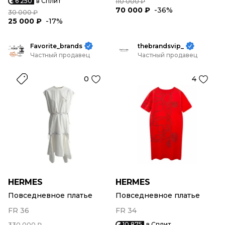
6 250
в Сплит
110 000 ₽
70 000 ₽
-36%
30 000 ₽
25 000 ₽
-17%
Favorite_brands
thebrandsvip_
Частный продавец
Частный продавец
0
4
HERMES
HERMES
Повседневное платье
Повседневное платье
FR 36
FR 34
10 875
в Сплит
330 000 ₽