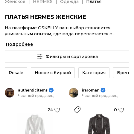
Женское
HERMES
Одежда
Платья
ПЛАТЬЯ HERMES ЖЕНСКИЕ
На платформе OSKELLY ваш выбор становится
уникальным опытом, где мода переплетается с
комфортным шопингом. Мировые бренды,
Подробнее
аутентификация каждого заказа – Платья HERMES
женские от селлеров OSKELLY с быстрой доставкой
Фильтры и сортировка
по России. Ваш стиль не ждет, и мы тоже! Винтажные
изделия или Платья HERMES женские из новых
коллекций – заказывайте на сайте или в приложении
Resale
Новое с биркой
Категория
Бренд
OSKELLY с целой экосистемой инструментов.
authenticitems
iraroman
Частный продавец
Частный продавец
24
0