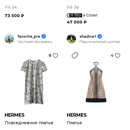
FR 34
FR 36
73 500 ₽
11 750
в Сплит
47 000 ₽
favorite_pie
shadow1
Частный продавец
Персональный шопер
8
4
HERMES
HERMES
Повседневное платье
Платье