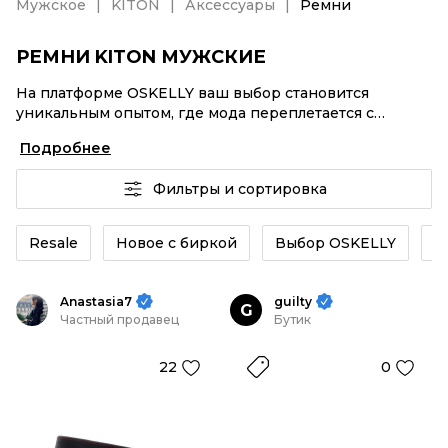
Мужское
KITON
Аксессуары
Ремни
РЕМНИ KITON МУЖСКИЕ
На платформе OSKELLY ваш выбор становится
уникальным опытом, где мода переплетается с
комфортным шопингом. Мировые бренды,
Подробнее
аутентификация каждого заказа – Ремни KITON
мужские от селлеров OSKELLY с быстрой доставкой
Фильтры и сортировка
по России. Ваш стиль не ждет, и мы тоже! Винтажные
изделия или Ремни KITON мужские из новых
коллекций – заказывайте на сайте или в приложении
Resale
Новое с биркой
Выбор OSKELLY
Б
OSKELLY с целой экосистемой инструментов.
Anastasia7
guilty
G
Частный продавец
Бутик
22
0