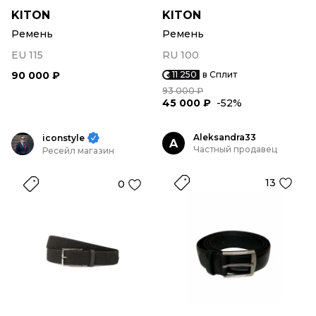
KITON
KITON
Ремень
Ремень
EU 115
RU 100
90 000 ₽
11 250
в Сплит
93 000 ₽
45 000 ₽
-52%
Aleksandra33
iconstyle
A
Частный продавец
Ресейл магазин
13
0