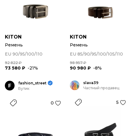
KITON
KITON
Ремень
Ремень
EU 90/95/100/110
EU 85/90/95/100/105/110
92 822 ₽
98 957 ₽
73 580 ₽
-21%
90 980 ₽
-8%
slava39
fashion_street
F
Частный продавец
Бутик
5
0