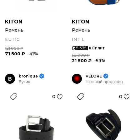
KITON
KITON
Ремень
Ремень
EU 110
INT L
5 375
в Сплит
121 000 ₽
71 500 ₽
-41%
52 000 ₽
21 500 ₽
-59%
bronique
VELORE
B
Бутик
Частный продавец
0
0