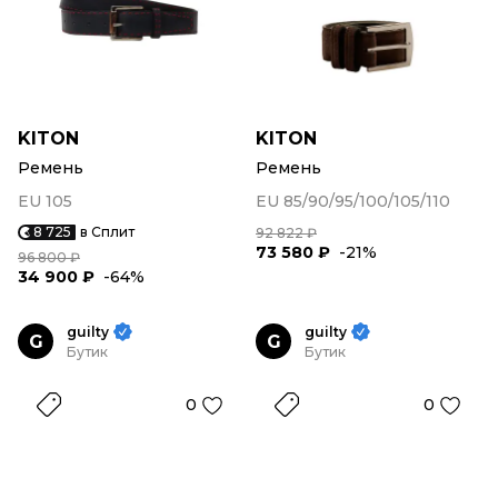
KITON
KITON
Ремень
Ремень
EU 105
EU 85/90/95/100/105/110
8 725
в Сплит
92 822 ₽
73 580 ₽
-21%
96 800 ₽
34 900 ₽
-64%
guilty
guilty
G
G
Бутик
Бутик
0
0