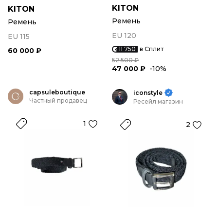
KITON
KITON
Ремень
Ремень
EU 120
EU 115
11 750
в Сплит
60 000 ₽
52 500 ₽
47 000 ₽
-10%
capsuleboutique
iconstyle
Частный продавец
Ресейл магазин
1
2