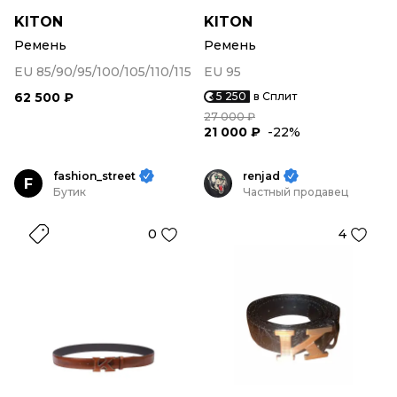
KITON
KITON
Ремень
Ремень
EU 85/90/95/100/105/110/115
EU 95
62 500 ₽
5 250
в Сплит
27 000 ₽
21 000 ₽
-22%
fashion_street
renjad
F
Бутик
Частный продавец
0
4