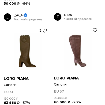
50 000 ₽
-64%
ET26
_yu_4
E
_
Частный продавец
Частный продавец
1
2
LORO PIANA
LORO PIANA
Сапоги
Сапоги
EU 37
EU 41
75 000 ₽
150 000 ₽
60 000 ₽
-20%
63 860 ₽
-57%