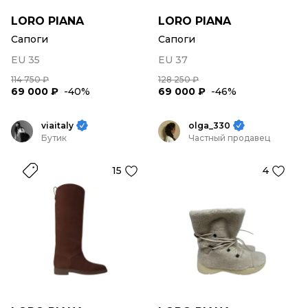
LORO PIANA
LORO PIANA
Сапоги
Сапоги
EU 35
EU 37
114 750 ₽
128 250 ₽
69 000 ₽
-40%
69 000 ₽
-46%
viaitaly
olga_330
Бутик
Частный продавец
15
4