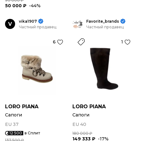
90 000 ₽
50 000 ₽
-44%
vika1907
Favorite_brands
V
Частный продавец
Частный продавец
6
1
LORO PIANA
LORO PIANA
Сапоги
Сапоги
EU 37
EU 40
12 500
в Сплит
180 000 ₽
149 333 ₽
-17%
137 500 ₽