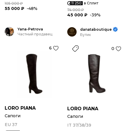
11 250
в Сплит
105 000 ₽
55 000 ₽
-48%
74 000 ₽
45 000 ₽
-39%
Yana-Petrova
danataboutique
Частный продавец
Бутик
6
0
LORO PIANA
LORO PIANA
Сапоги
Сапоги
EU 37
IT 37/38/39