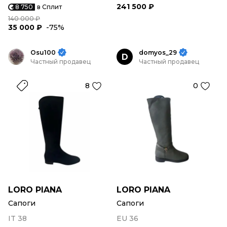
241 500 ₽
8 750
в Сплит
140 000 ₽
35 000 ₽
-75%
Osu100
domyos_29
D
Частный продавец
Частный продавец
8
0
LORO PIANA
LORO PIANA
Сапоги
Сапоги
IT 38
EU 36