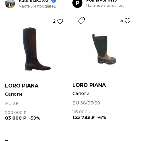
PolinaPolina19
KaterinaKate21
P
Частный продавец
Частный продавец
5
2
LORO PIANA
LORO PIANA
Сапоги
Сапоги
EU 36/37/39
EU 38
165 000 ₽
200 000 ₽
155 733 ₽
-6%
83 000 ₽
-59%