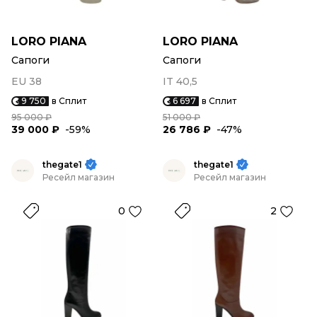
LORO PIANA
LORO PIANA
Сапоги
Сапоги
EU 38
IT 40,5
9 750
в Сплит
6 697
в Сплит
95 000 ₽
51 000 ₽
39 000 ₽
-59%
26 786 ₽
-47%
thegate1
thegate1
Ресейл магазин
Ресейл магазин
0
2