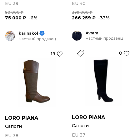
EU 39
EU 40
80 000 ₽
399 000 ₽
75 000 ₽
-6%
266 259 ₽
-33%
Avram
karinakol
Частный продавец
Частный продавец
0
19
LORO PIANA
LORO PIANA
Сапоги
Сапоги
EU 37
EU 38