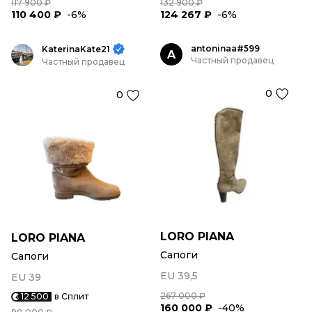
117 900 ₽
132 900 ₽
110 400 ₽
-6%
124 267 ₽
-6%
antoninaa#599
KaterinaKate21
A
Частный продавец
Частный продавец
0
0
LORO PIANA
LORO PIANA
Сапоги
Сапоги
EU 39,5
EU 39
267 000 ₽
12 500
в Сплит
160 000 ₽
-40%