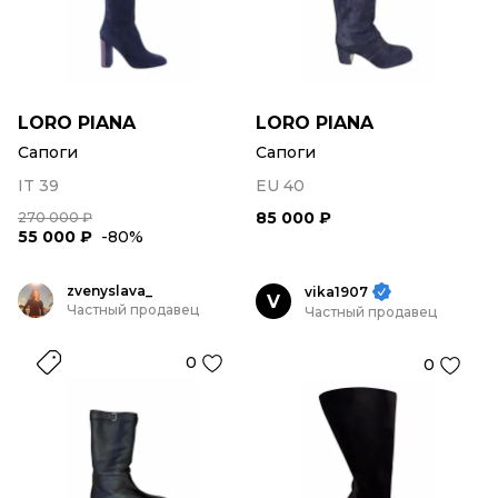
LORO PIANA
LORO PIANA
Сапоги
Сапоги
IT 39
EU 40
85 000 ₽
270 000 ₽
55 000 ₽
-80%
zvenyslava_
vika1907
V
Частный продавец
Частный продавец
0
0