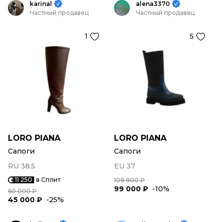
karinal
alena3370
Частный продавец
Частный продавец
1
5
LORO PIANA
LORO PIANA
Сапоги
Сапоги
RU 38,5
EU 37
11 250
в Сплит
109 900 ₽
99 000 ₽
-10%
60 000 ₽
45 000 ₽
-25%