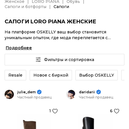
Женское
LORO PIANA
Обувь
Сапоги и ботфорты
Сапоги
САПОГИ LORO PIANA ЖЕНСКИЕ
На платформе OSKELLY ваш выбор становится
уникальным опытом, где мода переплетается с
комфортным шопингом. Мировые бренды,
Подробнее
аутентификация каждого заказа – Сапоги LORO
PIANA женские от селлеров OSKELLY с быстрой
Фильтры и сортировка
доставкой по России. Ваш стиль не ждет, и мы тоже!
Винтажные изделия или Сапоги LORO PIANA
женские из новых коллекций – заказывайте на сайте
Resale
Новое с биркой
Выбор OSKELLY
Б
или в приложении OSKELLY с целой экосистемой
инструментов.
julie_dem
daridarii
Частный продавец
Частный продавец
1
6