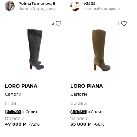
PolinaTumanova8
v3505
Частный продавец
Частный продавец
3
1
LORO PIANA
LORO PIANA
Сапоги
Сапоги
IT 38
EU 36,5
11 750
в Сплит
8 750
в Сплит
170 000 ₽
110 000 ₽
47 000 ₽
-72%
35 000 ₽
-68%