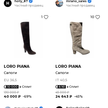
holly_87
milano_sales
H
Частный продавец
Частный продавец
1
10
LORO PIANA
LORO PIANA
Сапоги
Сапоги
EU 36,5
IT 40,5
10 000
в Сплит
6 161
в Сплит
130 000 ₽
45 000 ₽
40 000 ₽
-69%
24 643 ₽
-45%