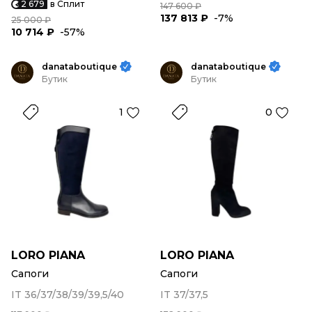
2 679
в Сплит
147 600 ₽
137 813 ₽
-7%
25 000 ₽
10 714 ₽
-57%
danataboutique
danataboutique
Бутик
Бутик
1
0
LORO PIANA
LORO PIANA
Сапоги
Сапоги
IT 36/37/38/39/39,5/40
IT 37/37,5