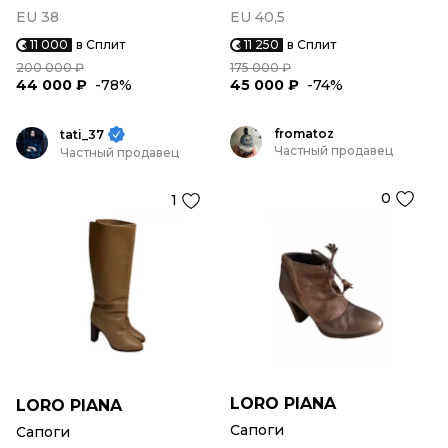
EU 38
EU 40,5
11 000
в Сплит
11 250
в Сплит
200 000 ₽
175 000 ₽
44 000 ₽
-78%
45 000 ₽
-74%
fromatoz
tati_37
Частный продавец
Частный продавец
0
1
LORO PIANA
LORO PIANA
Сапоги
Сапоги