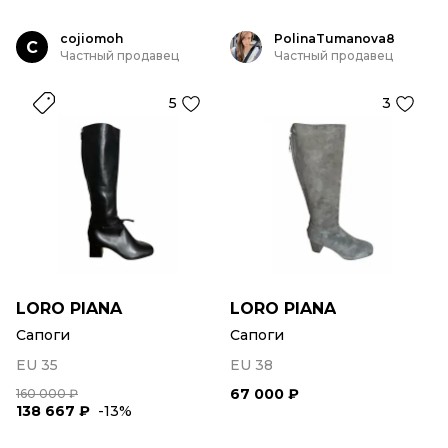
cojiomoh
PolinaTumanova8
C
Частный продавец
Частный продавец
5
3
LORO PIANA
LORO PIANA
Сапоги
Сапоги
EU 35
EU 38
67 000 ₽
160 000 ₽
138 667 ₽
-13%