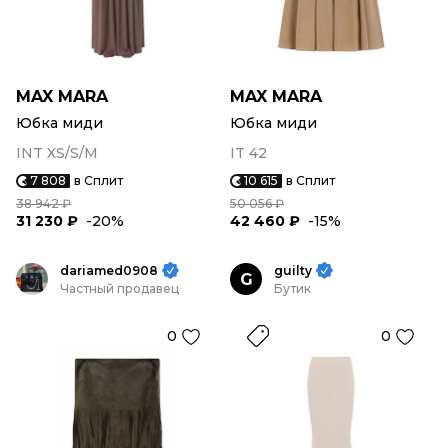
MAX MARA
MAX MARA
Юбка миди
Юбка миди
INT XS/S/M
IT 42
7 808
в Сплит
10 615
в Сплит
38 942 ₽
50 056 ₽
31 230 ₽
-20%
42 460 ₽
-15%
dariamed0908
guilty
G
Частный продавец
Бутик
0
0