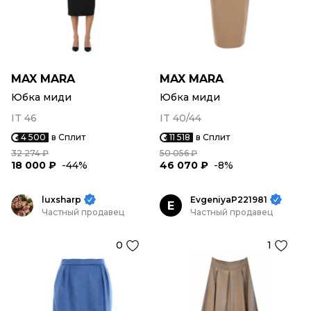
MAX MARA
MAX MARA
Юбка миди
Юбка миди
IT 46
IT 40/44
4 500
в Сплит
11 518
в Сплит
32 274 ₽
50 056 ₽
18 000 ₽
-44%
46 070 ₽
-8%
luxsharp
EvgeniyaP221981
E
Частный продавец
Частный продавец
0
1