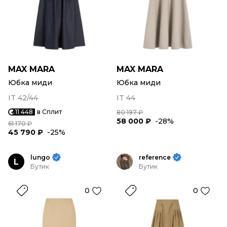
MAX MARA
MAX MARA
Юбка миди
Юбка миди
IT 42/44
IT 44
11 448
в Сплит
80 197 ₽
58 000 ₽
-28%
61 170 ₽
45 790 ₽
-25%
lungo
reference
L
Бутик
Бутик
0
0