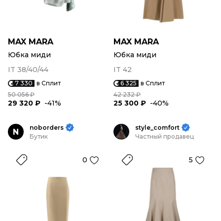
MAX MARA
MAX MARA
Юбка миди
Юбка миди
IT 38/40/44
IT 42
7 330
в Сплит
6 325
в Сплит
50 056 ₽
42 232 ₽
29 320 ₽
-41%
25 300 ₽
-40%
noborders
style_comfort
N
Бутик
Частный продавец
0
5