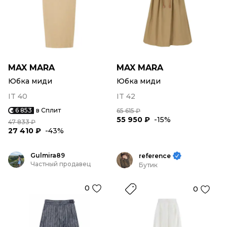
MAX MARA
MAX MARA
Юбка миди
Юбка миди
IT 40
IT 42
6 853
в Сплит
65 615 ₽
55 950 ₽
-15%
47 833 ₽
27 410 ₽
-43%
Gulmira89
reference
Частный продавец
Бутик
0
0