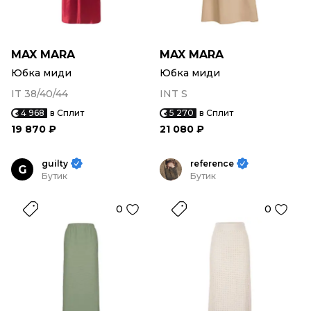
MAX MARA
MAX MARA
Юбка миди
Юбка миди
IT 38/40/44
INT S
4 968
в Сплит
5 270
в Сплит
19 870 ₽
21 080 ₽
guilty
reference
G
Бутик
Бутик
0
0