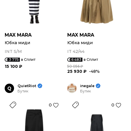
MAX MARA
MAX MARA
Юбка миди
Юбка миди
INT S/M
IT 42/44
3 775
в Сплит
6 483
в Сплит
15 100 ₽
50 056 ₽
25 930 ₽
-48%
QuietRiot
inegale
Q
Бутик
Бутик
0
0