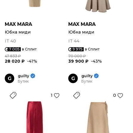
MAX MARA
MAX MARA
Юбка миди
Юбка миди
IT 40
IT 44
7 005
в Сплит
9 975
в Сплит
47 833 ₽
70 000 ₽
28 020 ₽
-41%
39 900 ₽
-43%
guilty
guilty
G
G
Бутик
Бутик
1
0