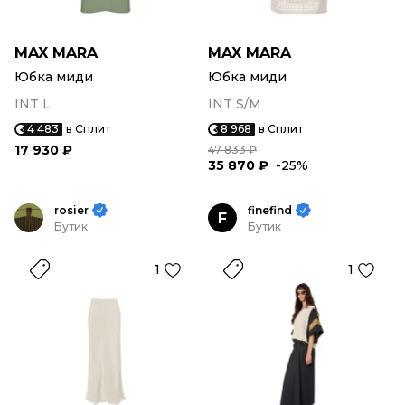
MAX MARA
MAX MARA
Юбка миди
Юбка миди
INT L
INT S/M
4 483
в Сплит
8 968
в Сплит
17 930 ₽
47 833 ₽
35 870 ₽
-25%
rosier
finefind
F
Бутик
Бутик
1
1