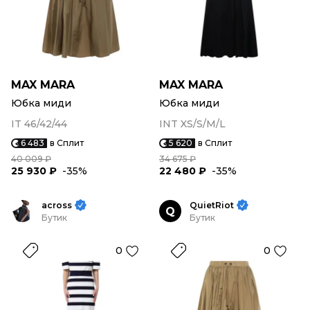
MAX MARA
MAX MARA
Юбка миди
Юбка миди
IT 46/42/44
INT XS/S/M/L
6 483
в Сплит
5 620
в Сплит
40 009 ₽
34 675 ₽
25 930 ₽
-35%
22 480 ₽
-35%
across
QuietRiot
Q
Бутик
Бутик
0
0