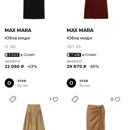
MAX MARA
MAX MARA
Юбка миди
Юбка миди
IT 40
INT XS
5 523
в Сплит
7 418
в Сплит
38 587 ₽
66 593 ₽
22 090 ₽
-43%
29 670 ₽
-55%
orsa
orsa
O
O
Бутик
Бутик
1
0