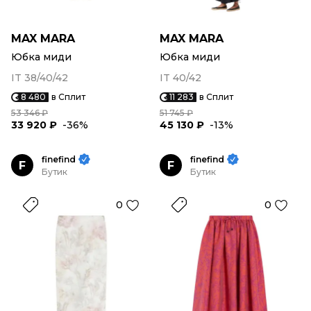
MAX MARA
MAX MARA
Юбка миди
Юбка миди
IT 38/40/42
IT 40/42
8 480
в Сплит
11 283
в Сплит
53 346 ₽
51 745 ₽
33 920 ₽
-36%
45 130 ₽
-13%
finefind
finefind
F
F
Бутик
Бутик
0
0