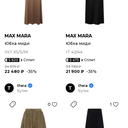
MAX MARA
MAX MARA
Юбка миди
Юбка миди
INT XS/S/M
IT 42/44
5 620
в Сплит
5 475
в Сплит
34 675 ₽
33 786 ₽
22 480 ₽
-35%
21 900 ₽
-35%
theia
theia
T
T
Бутик
Бутик
0
1