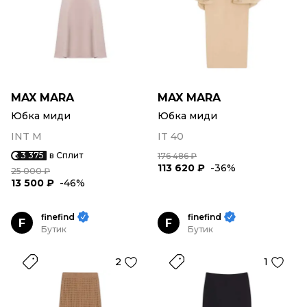
MAX MARA
MAX MARA
Юбка миди
Юбка миди
INT M
IT 40
3 375
в Сплит
176 486 ₽
113 620 ₽
-36%
25 000 ₽
13 500 ₽
-46%
finefind
finefind
F
F
Бутик
Бутик
2
1