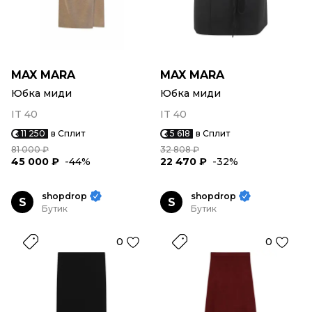
MAX MARA
MAX MARA
Юбка миди
Юбка миди
IT 40
IT 40
11 250
в Сплит
5 618
в Сплит
81 000 ₽
32 808 ₽
45 000 ₽
-44%
22 470 ₽
-32%
shopdrop
shopdrop
S
S
Бутик
Бутик
0
0