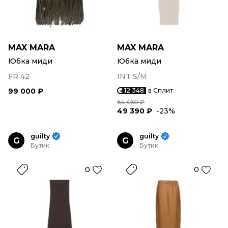
MAX MARA
MAX MARA
Юбка миди
Юбка миди
FR 42
INT S/M
99 000 ₽
12 348
в Сплит
64 460 ₽
49 390 ₽
-23%
guilty
guilty
G
G
Бутик
Бутик
0
0