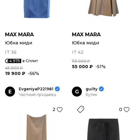
MAX MARA
MAX MARA
Юбка миди
Юбка миди
IT 36
IT 42
4 975
в Сплит
113 000 ₽
55 000 ₽
-51%
45 000 ₽
19 900 ₽
-56%
EvgeniyaP221981
guilty
E
G
Частный продавец
Бутик
2
0