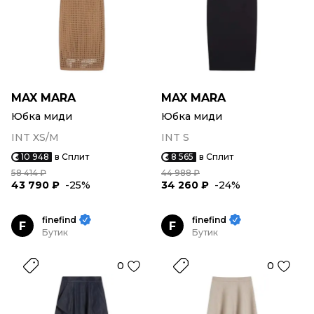
MAX MARA
MAX MARA
Юбка миди
Юбка миди
INT XS/M
INT S
10 948
в Сплит
8 565
в Сплит
58 414 ₽
44 988 ₽
43 790 ₽
-25%
34 260 ₽
-24%
finefind
finefind
F
F
Бутик
Бутик
0
0