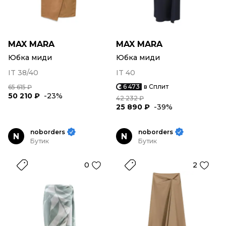
MAX MARA
MAX MARA
Юбка миди
Юбка миди
IT 38/40
IT 40
6 473
в Сплит
65 615 ₽
50 210 ₽
-23%
42 232 ₽
25 890 ₽
-39%
noborders
noborders
N
N
Бутик
Бутик
0
2