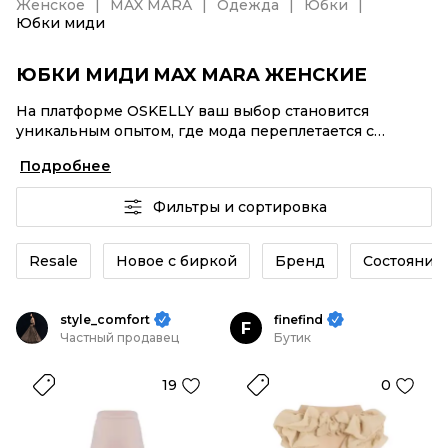
Женское
MAX MARA
Одежда
Юбки
Юбки миди
ЮБКИ МИДИ MAX MARA ЖЕНСКИЕ
На платформе OSKELLY ваш выбор становится
уникальным опытом, где мода переплетается с
комфортным шопингом. Мировые бренды,
Подробнее
аутентификация каждого заказа – Юбки миди MAX
MARA женские от селлеров OSKELLY с быстрой
Фильтры и сортировка
доставкой по России. Ваш стиль не ждет, и мы тоже!
Винтажные изделия или Юбки миди MAX MARA
женские из новых коллекций – заказывайте на сайте
Resale
Новое с биркой
Бренд
Состояние 
или в приложении OSKELLY с целой экосистемой
инструментов.
style_comfort
finefind
F
Частный продавец
Бутик
19
0