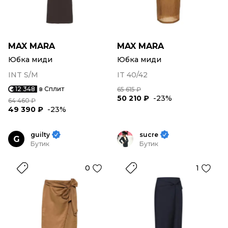
MAX MARA
MAX MARA
Юбка миди
Юбка миди
INT S/M
IT 40/42
12 348
в Сплит
65 615 ₽
50 210 ₽
-23%
64 460 ₽
49 390 ₽
-23%
guilty
sucre
G
Бутик
Бутик
0
1