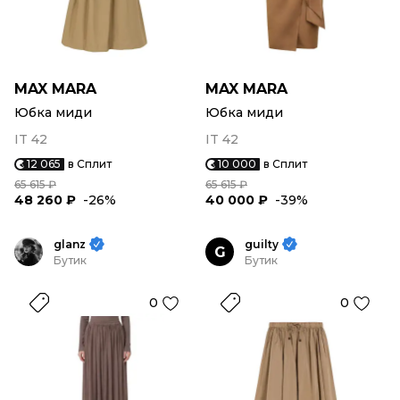
MAX MARA
MAX MARA
Юбка миди
Юбка миди
IT 42
IT 42
12 065
в Сплит
10 000
в Сплит
65 615 ₽
65 615 ₽
48 260 ₽
-26%
40 000 ₽
-39%
glanz
guilty
G
Бутик
Бутик
0
0