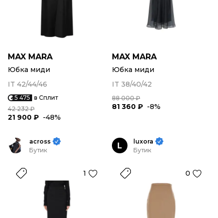
MAX MARA
MAX MARA
Юбка миди
Юбка миди
IT 42/44/46
IT 38/40/42
5 475
в Сплит
88 000 ₽
81 360 ₽
-8%
42 232 ₽
21 900 ₽
-48%
across
luxora
L
Бутик
Бутик
1
0