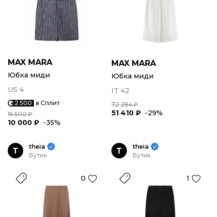
MAX MARA
MAX MARA
Юбка миди
Юбка миди
US 4
IT 42
2 500
в Сплит
72 284 ₽
51 410 ₽
-29%
15 500 ₽
10 000 ₽
-35%
theia
theia
T
T
Бутик
Бутик
0
1