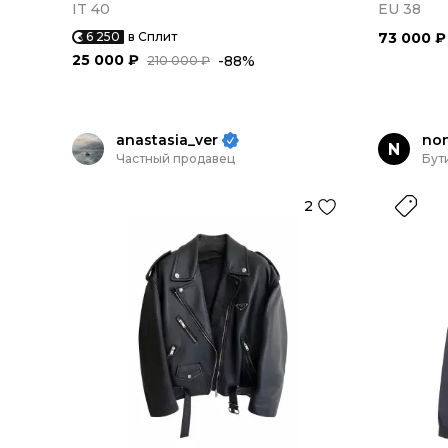
IT 40
EU 38
6 250
в Сплит
73 000 ₽
25 000 ₽
-88%
210 000 ₽
anastasia_ver
no
N
Частный продавец
Бут
2