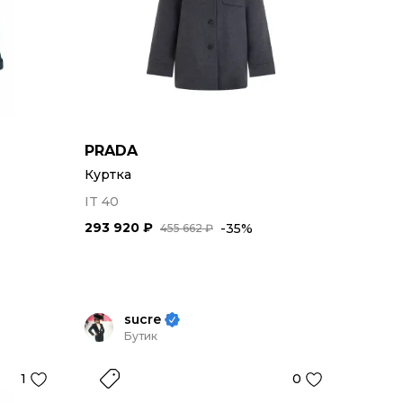
PRADA
Куртка
IT 40
293 920 ₽
-35%
455 662 ₽
sucre
Бутик
1
0