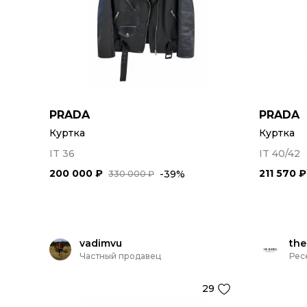
PRADA
PRADA
Куртка
Куртка
IT 36
IT 40/42
200 000 ₽
211 570 ₽
-39%
330 000 ₽
vadimvu
the
Частный продавец
Рес
29