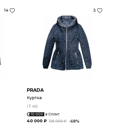
14
3
PRADA
Куртка
IT 40
10 000
в Сплит
40 000 ₽
-68%
125 000 ₽