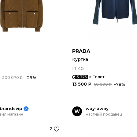
PRADA
Куртка
IT 40
3 375
в Сплит
-29%
300 070 ₽
13 500 ₽
-78%
60 000 ₽
brandsvip
way-away
W
ейл магазин
Частный продавец
2