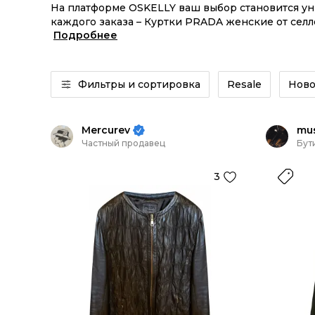
На платформе OSKELLY ваш выбор становится у
каждого заказа – Куртки PRADA женские от селл
Подробнее
Куртки PRADA женские из новых коллекций – за
Фильтры и сортировка
Resale
Ново
Mercurev
mu
Частный продавец
Бут
3