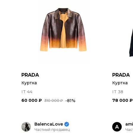
PRADA
PRADA
Куртка
Куртка
IT 44
IT 38
60 000 ₽
78 000 ₽
-81%
310 000 ₽
BalencaLove
am
A
Частный продавец
Час