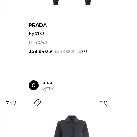
PRADA
Куртка
IT 40/42
358 940 ₽
-43%
633 482 ₽
orsa
O
Бутик
7
0