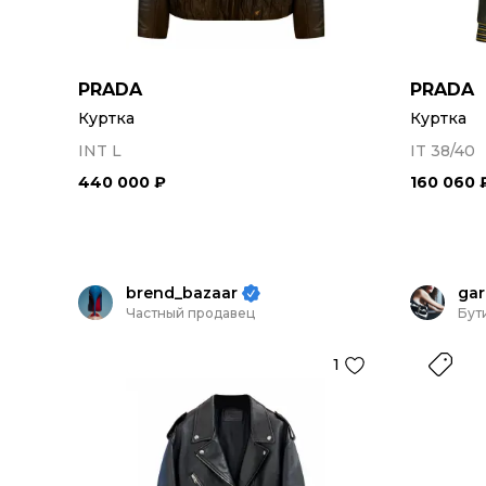
PRADA
PRADA
Куртка
Куртка
INT L
IT 38/40
440 000 ₽
160 060 
brend_bazaar
ga
Частный продавец
Бут
1