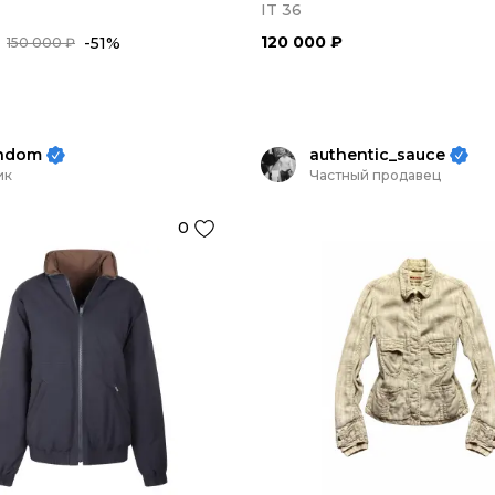
IT 36
120 000 ₽
-51%
150 000 ₽
ndom
authentic_sauce
ик
Частный продавец
0