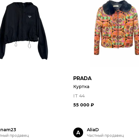
PRADA
Куртка
IT 44
55 000 ₽
inam23
AliaD
A
тный продавец
Частный продавец