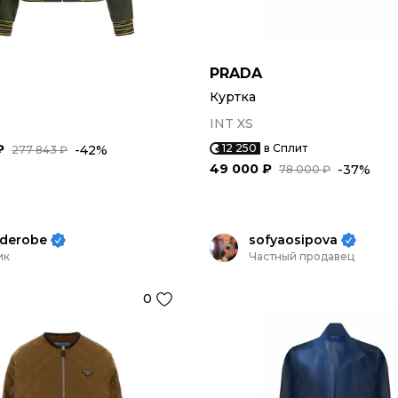
PRADA
Куртка
INT XS
₽
12 250
в Сплит
-42%
277 843 ₽
49 000 ₽
-37%
78 000 ₽
rderobe
sofyaosipova
ик
Частный продавец
0