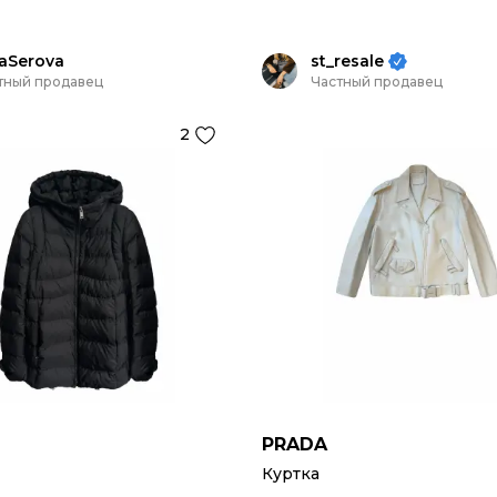
naSerova
st_resale
тный продавец
Частный продавец
2
PRADA
Куртка