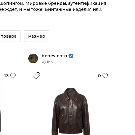
м шопингом. Мировые бренды, аутентификация
не ждет, и мы тоже! Винтажные изделия или
косистемой инструментов.
 товара
Размер
beneviento
Бутик
13
0