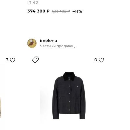
IT 42
374 380 ₽
-41%
633 482 ₽
imelena
Частный продавец
3
0