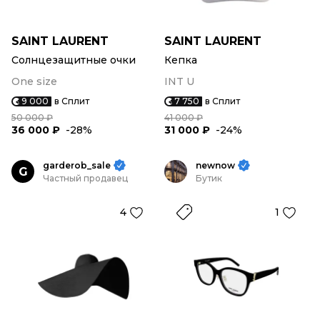
SAINT LAURENT
SAINT LAURENT
Солнцезащитные очки
Кепка
One size
INT U
9 000
в Сплит
7 750
в Сплит
50 000 ₽
41 000 ₽
36 000 ₽
-28%
31 000 ₽
-24%
garderob_sale
newnow
G
Частный продавец
Бутик
4
1