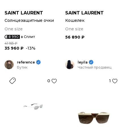
SAINT LAURENT
SAINT LAURENT
Солнцезащитные очки
Кошелек
One size
One size
8 990
в Сплит
56 890 ₽
41 165 ₽
35 960 ₽
-13%
reference
leyila
Бутик
Частный продавец
0
1