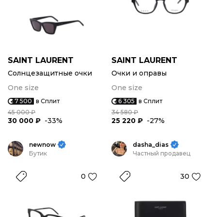
SAINT LAURENT
SAINT LAURENT
Солнцезащитные очки
Очки и оправы
One size
One size
7 500
в Сплит
6 305
в Сплит
45 000 ₽
34 580 ₽
30 000 ₽
-33%
25 220 ₽
-27%
newnow
dasha_dias
Бутик
Частный продавец
0
30