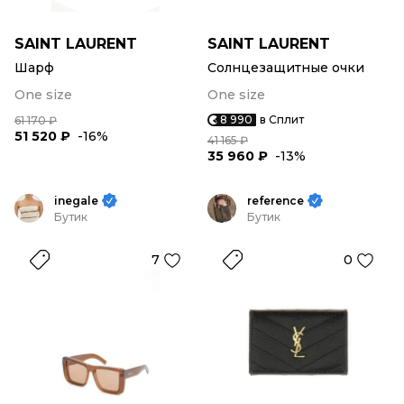
SAINT LAURENT
SAINT LAURENT
Шарф
Солнцезащитные очки
One size
One size
8 990
в Сплит
61 170 ₽
51 520 ₽
-16%
41 165 ₽
35 960 ₽
-13%
inegale
reference
Бутик
Бутик
7
0