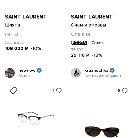
SAINT LAURENT
SAINT LAURENT
Шляпа
Очки и оправы
INT U
One size
7 278
в Сплит
120 000 ₽
108 000 ₽
-10%
35 692 ₽
29 110 ₽
-18%
newnow
kruzhochka
Бутик
Частный продавец
1
6