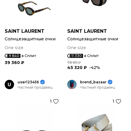
SAINT LAURENT
SAINT LAURENT
Солнцезащитные очки
Солнцезащитные очки
One size
One size
9 840
в Сплит
11 330
в Сплит
39 360 ₽
78 811 ₽
45 320 ₽
-42%
user123456
brend_bazaar
U
Частный продавец
Частный продавец
1
1