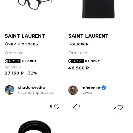
SAINT LAURENT
SAINT LAURENT
Очки и оправы
Кошелек
One size
One size
6 790
в Сплит
11 725
в Сплит
46 900 ₽
39 872 ₽
27 160 ₽
-32%
chudo-svetka
reference
Частный продавец
Бутик
9
5