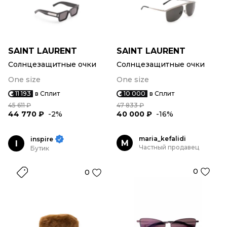
SAINT LAURENT
SAINT LAURENT
Солнцезащитные очки
Солнцезащитные очки
One size
One size
11 193
в Сплит
10 000
в Сплит
45 611 ₽
47 833 ₽
44 770 ₽
-2%
40 000 ₽
-16%
maria_kefalidi
inspire
M
I
Частный продавец
Бутик
0
0