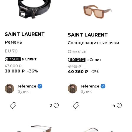
SAINT LAURENT
SAINT LAURENT
Ремень
Солнцезащитные очки
EU 70
One size
7 500
в Сплит
10 090
в Сплит
47 000 ₽
41 165 ₽
30 000 ₽
-36%
40 360 ₽
-2%
reference
reference
Бутик
Бутик
2
4