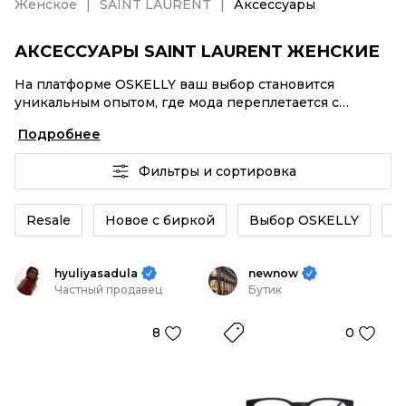
Женское
SAINT LAURENT
Аксессуары
АКСЕССУАРЫ SAINT LAURENT ЖЕНСКИЕ
На платформе OSKELLY ваш выбор становится
уникальным опытом, где мода переплетается с
комфортным шопингом. Мировые бренды,
Подробнее
аутентификация каждого заказа – Аксессуары SAINT
LAURENT женские от селлеров OSKELLY с быстрой
Фильтры и сортировка
доставкой по России. Ваш стиль не ждет, и мы тоже!
Винтажные изделия или Аксессуары SAINT LAURENT
женские из новых коллекций – заказывайте на сайте
Resale
Новое с биркой
Выбор OSKELLY
К
или в приложении OSKELLY с целой экосистемой
инструментов.
hyuliyasadula
newnow
Частный продавец
Бутик
8
0