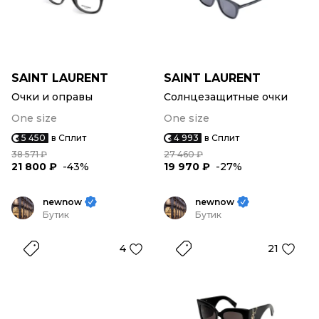
SAINT LAURENT
SAINT LAURENT
Очки и оправы
Солнцезащитные очки
One size
One size
5 450
в Сплит
4 993
в Сплит
38 571 ₽
27 460 ₽
21 800 ₽
-43%
19 970 ₽
-27%
newnow
newnow
Бутик
Бутик
4
21