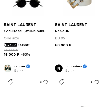
SAINT LAURENT
SAINT LAURENT
Солнцезащитные очки
Ремень
One size
EU 95
4 500
в Сплит
60 000 ₽
49 000 ₽
18 000 ₽
-63%
numee
noborders
N
Бутик
Бутик
0
0