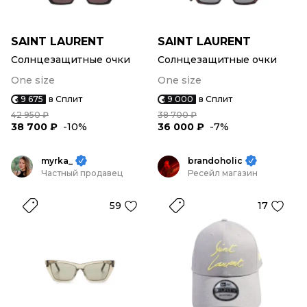
SAINT LAURENT
SAINT LAURENT
Солнцезащитные очки
Солнцезащитные очки
One size
One size
9 675
в Сплит
9 000
в Сплит
42 950 ₽
38 700 ₽
38 700 ₽
-10%
36 000 ₽
-7%
myrka_
brandoholic
Частный продавец
Ресейл магазин
59
17